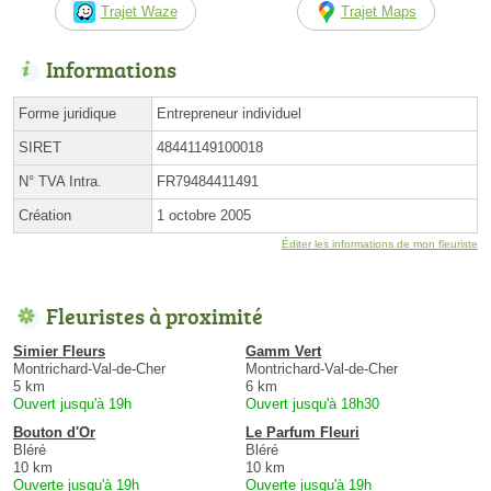
Trajet Waze
Trajet Maps
Informations
Forme juridique
Entrepreneur individuel
SIRET
48441149100018
N° TVA Intra.
FR79484411491
Création
1 octobre 2005
Éditer les informations de mon fleuriste
Fleuristes à proximité
Simier Fleurs
Gamm Vert
Montrichard-Val-de-Cher
Montrichard-Val-de-Cher
5 km
6 km
Ouvert jusqu'à 19h
Ouvert jusqu'à 18h30
Bouton d'Or
Le Parfum Fleuri
Bléré
Bléré
10 km
10 km
Ouverte jusqu'à 19h
Ouverte jusqu'à 19h