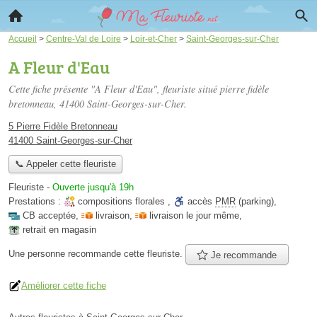
Accueil
>
Centre-Val de Loire
>
Loir-et-Cher
>
Saint-Georges-sur-Cher
A Fleur d'Eau
Cette fiche présente "A Fleur d'Eau", fleuriste situé
pierre fidèle
bretonneau
, 41400 Saint-Georges-sur-Cher.
5 Pierre Fidèle Bretonneau
41400 Saint-Georges-sur-Cher
📞 Appeler cette fleuriste
Fleuriste
-
Ouverte jusqu'à 19h
Prestations :
compositions florales
,
accès
PMR
(parking)
,
CB acceptée
,
livraison
,
livraison le jour même
,
retrait en magasin
Une personne
recommande
cette fleuriste.
Je recommande
Améliorer cette fiche