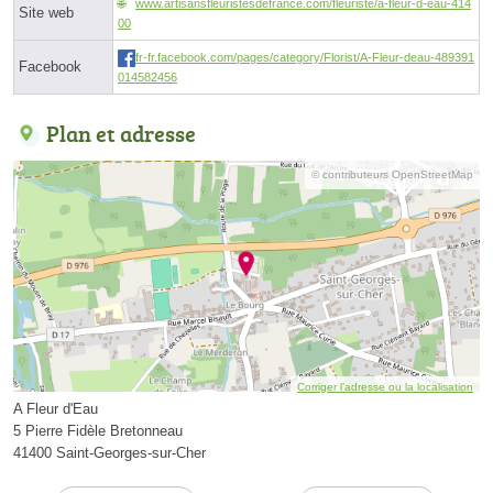
www.artisansfleuristesdefrance.com/fleuriste/a-fleur-d-eau-414
Site web
00
fr-fr.facebook.com/pages/category/Florist/A-Fleur-deau-489391
Facebook
014582456
Plan et adresse
© contributeurs OpenStreetMap
Corriger l’adresse ou la localisation
A Fleur d'Eau
5 Pierre Fidèle Bretonneau
41400 Saint-Georges-sur-Cher