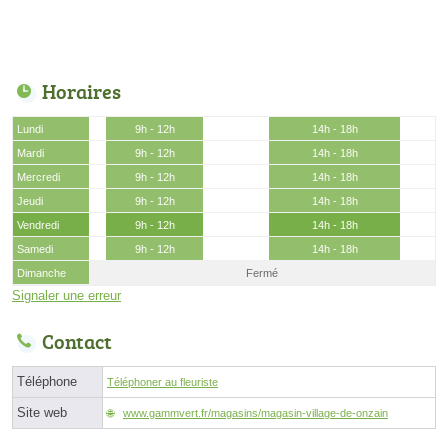
Horaires
Lundi
9h - 12h
14h - 18h
Mardi
9h - 12h
14h - 18h
Mercredi
9h - 12h
14h - 18h
Jeudi
9h - 12h
14h - 18h
Vendredi
9h - 12h
14h - 18h
Samedi
9h - 12h
14h - 18h
Dimanche
Fermé
Signaler une erreur
Contact
Téléphone
Téléphoner au fleuriste
Site web
www.gammvert.fr/magasins/magasin-village-de-onzain