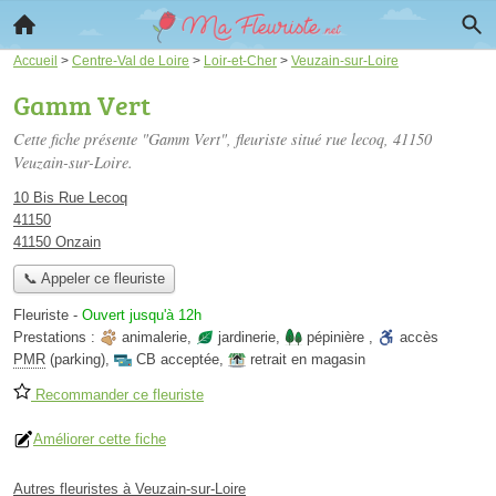
Accueil
>
Centre-Val de Loire
>
Loir-et-Cher
>
Veuzain-sur-Loire
Gamm Vert
Cette fiche présente "Gamm Vert", fleuriste situé
rue lecoq
, 41150
Veuzain-sur-Loire.
10 Bis Rue Lecoq
41150
41150 Onzain
📞 Appeler ce fleuriste
Fleuriste
-
Ouvert jusqu'à 12h
Prestations :
animalerie
,
jardinerie
,
pépinière
,
accès
PMR
(parking)
,
CB acceptée
,
retrait en magasin
Recommander ce fleuriste
Améliorer cette fiche
Autres fleuristes à Veuzain-sur-Loire