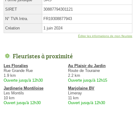
SIRET
30887794301121
N° TVA Intra.
FR19308877943
Création
1 juin 2024
Éditer les informations de mon fleuriste
Fleuristes à proximité
Les Floralies
Au Plaisir du Jardin
Rue Grande Rue
Route de Touraine
1.9 km
2.2 km
Ouverte jusqu'à 12h30
Ouverte jusqu'à 12h15
Jardinerie Montiloise
Marjolaine BV
Les Montils
Limeray
10 km
11 km
Ouvert jusqu'à 12h30
Ouvert jusqu'à 12h30