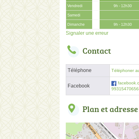
Vendredi
9h - 12h30
Samedi
Dimanche
9h - 12h30
Signaler une erreur
Contact
Téléphone
Téléphoner au
facebook.c
Facebook
99315470656
Plan et adresse