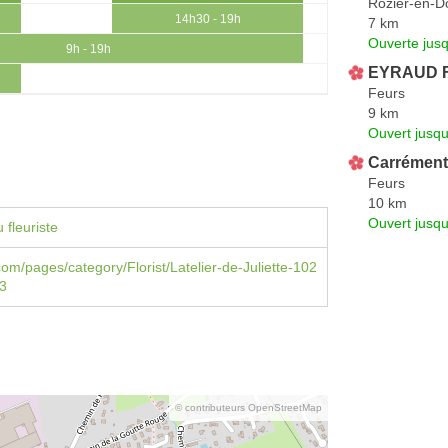
Rozier-en-D
14h30 - 19h
7 km
Ouverte jus
9h - 19h
EYRAUD FL
Feurs
9 km
Ouvert jusq
Carrément
Feurs
10 km
Ouvert jusq
 fleuriste
om/pages/category/Florist/Latelier-de-Juliette-102
3
© contributeurs OpenStreetMap