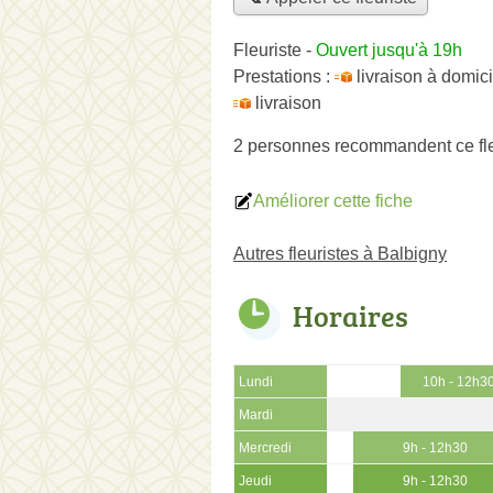
Fleuriste
-
Ouvert jusqu'à 19h
Prestations :
livraison à domici
livraison
2 personnes
recommandent
ce fl
Améliorer cette fiche
Autres fleuristes à Balbigny
Horaires
Lundi
10h - 12h3
Mardi
Mercredi
9h - 12h30
Jeudi
9h - 12h30