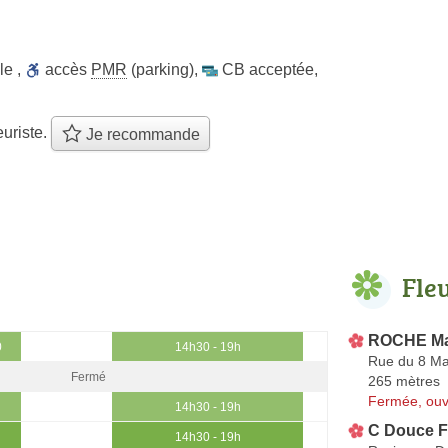
le
,
accès
PMR
(parking)
,
CB acceptée
,
euriste.
Je recommande
Fle
ROCHE Ma
0
14h30 - 19h
Rue du 8 Ma
Fermé
265 mètres
Fermée, ouv
14h30 - 19h
C Douce F
14h30 - 19h