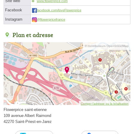
Site web
www.flowerprice.com
Facebook
facebook.com/loveFlowerprice
Instagram
@flowerpricefrance
Plan et adresse
© contributeurs OpenStreetMap
Corriger l’adresse ou la localisation
Flowerprice saint-etienne
109 avenue Albert Raimond
42270 Saint-Priest-en-Jarez