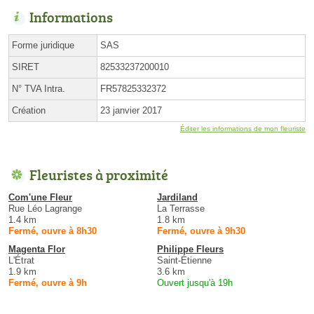
Informations
Forme juridique
SAS
SIRET
82533237200010
N° TVA Intra.
FR57825332372
Création
23 janvier 2017
Éditer les informations de mon fleuriste
Fleuristes à proximité
Com'une Fleur
Jardiland
Rue Léo Lagrange
La Terrasse
1.4 km
1.8 km
Fermé, ouvre à 8h30
Fermé, ouvre à 9h30
Magenta Flor
Philippe Fleurs
L'Étrat
Saint-Étienne
1.9 km
3.6 km
Fermé, ouvre à 9h
Ouvert jusqu'à 19h