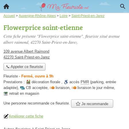
Accueil
>
Auvergne-Rhône-Alpes
>
Loire
>
Saint-Priest-en-Jarez
Flowerprice saint-etienne
Cette fiche présente "Flowerprice saint-etienne", fleuriste situé
avenue
albert raimond
, 42270 Saint-Priest-en-Jarez.
109 avenue Albert Raimond
42270 Saint-Priest-en-Jarez
📞 Appeler ce fleuriste
Fleuriste
-
Fermé, ouvre à 9h
Prestations :
décoration florale
,
accès
PMR
(parking, entrée
adaptée)
,
CB acceptée
,
livraison
,
livraison le jour même
,
retrait en magasin
Une personne
recommande
ce fleuriste.
Je recommande
Améliorer cette fiche