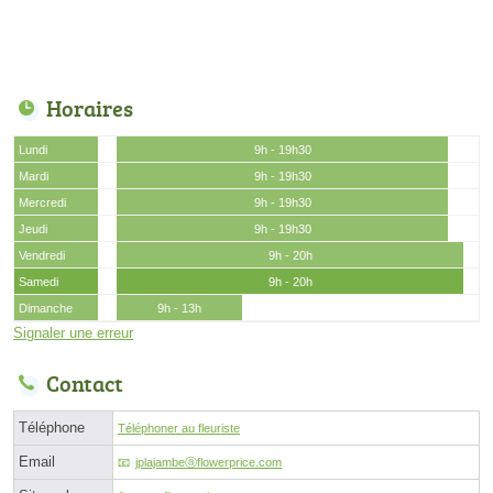
Horaires
Lundi
9h - 19h30
Mardi
9h - 19h30
Mercredi
9h - 19h30
Jeudi
9h - 19h30
Vendredi
9h - 20h
Samedi
9h - 20h
Dimanche
9h - 13h
Signaler une erreur
Contact
Téléphone
Téléphoner au fleuriste
Email
jplajambeⓐflowerprice.com