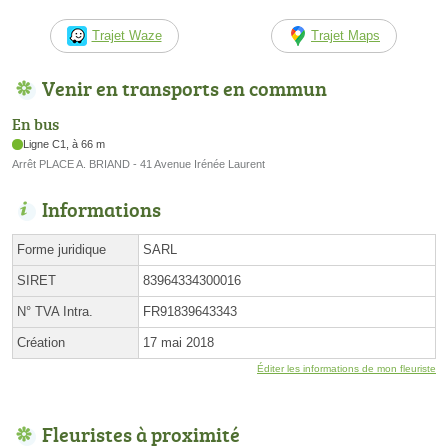
Trajet Waze
Trajet Maps
Venir en transports en commun
En bus
Ligne C1, à 66 m
Arrêt PLACE A. BRIAND - 41 Avenue Irénée Laurent
Informations
Forme juridique
SARL
SIRET
83964334300016
N° TVA Intra.
FR91839643343
Création
17 mai 2018
Éditer les informations de mon fleuriste
Fleuristes à proximité