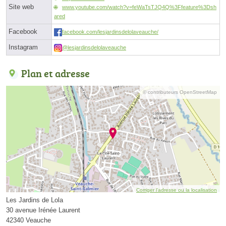
Site web
www.youtube.com/watch?v=feWaTsTJQ4Q%3Ffeature%3Dsh
ared
Facebook
facebook.com/lesjardinsdelolaveauche/
Instagram
@lesjardinsdelolaveauche
Plan et adresse
© contributeurs OpenStreetMap
Corriger l’adresse ou la localisation
Les Jardins de Lola
30 avenue Irénée Laurent
42340 Veauche