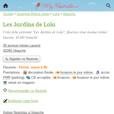
Accueil
>
Auvergne-Rhône-Alpes
>
Loire
>
Veauche
Les Jardins de Lola
Cette fiche présente "Les Jardins de Lola", fleuriste situé
avenue irénée
laurent
, 42340 Veauche.
30 avenue Irénée Laurent
42340 Veauche
📞 Appeler ce fleuriste
Fleuriste
-
Fermé, ouvre à 9h
Prestations :
décoration florale
,
livraison le jour même
,
accès
PMR
(parking)
,
CB acceptée
,
livraison
,
livraison le jour même
,
retrait en magasin
Recommander ce fleuriste
Améliorer cette fiche
Autres fleuristes à Veauche