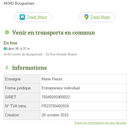
44340 Bouguenais
Trajet Waze
Trajet Maps
Venir en transports en commun
En bus
Ligne 36, à 37 m
Arrêt Centre de Bouguenais - 33 Rue Aristide Briand
Informations
Enseigne
Marie Fleurs
Forme juridique
Entrepreneur individuel
SIRET
79349291900022
N° TVA Intra.
FR23793492919
Création
28 octobre 2015
Éditer les informations de mon fleuriste