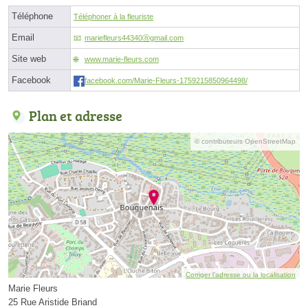
Téléphone
Téléphoner à la fleuriste
Email
mariefleurs44340ⓐgmail.com
Site web
www.marie-fleurs.com
Facebook
facebook.com/Marie-Fleurs-1759215850964498/
Plan et adresse
© contributeurs OpenStreetMap
Corriger l’adresse ou la localisation
Marie Fleurs
25 Rue Aristide Briand