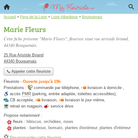
Accueil
>
Pays de la Loire
>
Loire-Atlantique
>
Bouguenais
Marie Fleurs
Cette fiche présente "Marie Fleurs", fleuriste situé
rue aristide briand
,
44340 Bouguenais.
25 Rue Aristide Briand
44340 Bouguenais
📞 Appeler cette fleuriste
Fleuriste
-
Ouverte jusqu'à 19h
Prestations :
commande par téléphone
,
livraison à domicile
,
accès
PMR
(parking, entrée adaptée, toilettes accessibles)
,
CB acceptée
,
livraison
,
livraison le jour même
,
retrait en magasin
,
service drive
Propose notamment :
fleurs :
hibiscus, orchidées, roses
plantes :
bambous, bonsaïs, plantes d'extérieur, plantes d'intérieur
Recommander cette fleuriste