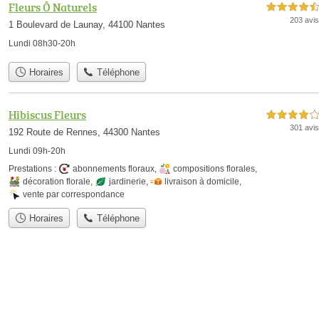
Fleurs Ô Naturels
4,5 étoiles sur 5
203 avis
1 Boulevard de Launay, 44100 Nantes
Lundi 08h30-20h
Horaires
Téléphone
Hibiscus Fleurs
4,0 étoiles sur 5
301 avis
192 Route de Rennes, 44300 Nantes
Lundi 09h-20h
Prestations :
abonnements floraux
,
compositions florales
,
décoration florale
,
jardinerie
,
livraison à domicile
,
vente par correspondance
Horaires
Téléphone