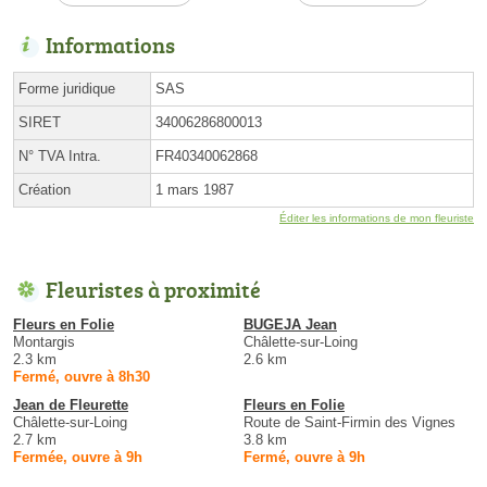
Informations
Forme juridique
SAS
SIRET
34006286800013
N° TVA Intra.
FR40340062868
Création
1 mars 1987
Éditer les informations de mon fleuriste
Fleuristes à proximité
Fleurs en Folie
BUGEJA Jean
Montargis
Châlette-sur-Loing
2.3 km
2.6 km
Fermé, ouvre à 8h30
Jean de Fleurette
Fleurs en Folie
Châlette-sur-Loing
Route de Saint-Firmin des Vignes
2.7 km
3.8 km
Fermée, ouvre à 9h
Fermé, ouvre à 9h