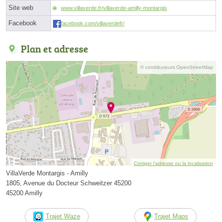
Site web
www.villaverde.fr/villaverde-amilly-montargis
Facebook
facebook.com/villaverdefr/
Plan et adresse
© contributeurs OpenStreetMap
Corriger l’adresse ou la localisation
VillaVerde Montargis - Amilly
1805, Avenue du Docteur Schweitzer 45200
45200 Amilly
Trajet Waze
Trajet Maps