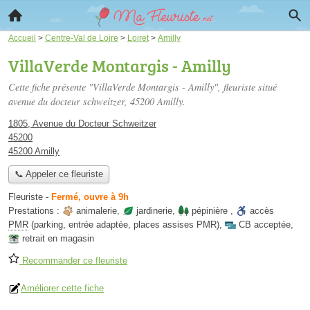
Accueil
>
Centre-Val de Loire
>
Loiret
>
Amilly
VillaVerde Montargis - Amilly
Cette fiche présente "VillaVerde Montargis - Amilly", fleuriste situé
avenue du docteur schweitzer
, 45200 Amilly.
1805, Avenue du Docteur Schweitzer
45200
45200 Amilly
📞 Appeler ce fleuriste
Fleuriste
-
Fermé, ouvre à 9h
Prestations :
animalerie
,
jardinerie
,
pépinière
,
accès
PMR
(parking, entrée adaptée, places assises PMR)
,
CB acceptée
,
retrait en magasin
Recommander ce fleuriste
Améliorer cette fiche