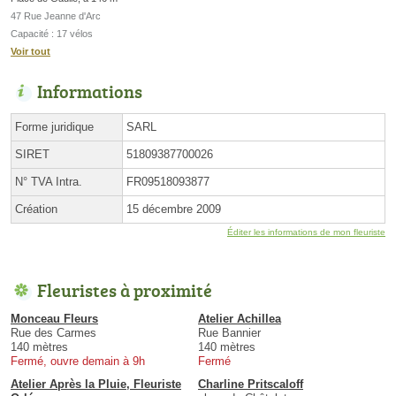
47 Rue Jeanne d'Arc
Capacité : 17 vélos
Voir tout
Informations
Forme juridique
SARL
SIRET
51809387700026
N° TVA Intra.
FR09518093877
Création
15 décembre 2009
Éditer les informations de mon fleuriste
Fleuristes à proximité
Monceau Fleurs
Atelier Achillea
Rue des Carmes
Rue Bannier
140 mètres
140 mètres
Fermé, ouvre demain à 9h
Fermé
Atelier Après la Pluie, Fleuriste
Charline Pritscaloff