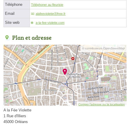
Téléphone
Téléphoner au fleuriste
Email
alafeevioletteⓐfree.fr
Site web
a-la-fee-violette.com
Plan et adresse
© contributeurs OpenStreetMap
Corriger l’adresse ou la localisation
A la Fée Violette
1 Rue d'Illiers
45000 Orléans