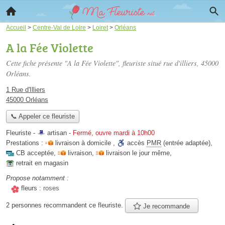
Accueil
>
Centre-Val de Loire
>
Loiret
>
Orléans
A la Fée Violette
Cette fiche présente "A la Fée Violette", fleuriste situé
rue d'illiers
, 45000
Orléans.
1 Rue d'Illiers
45000 Orléans
📞 Appeler ce fleuriste
Fleuriste -
artisan
-
Fermé, ouvre mardi à 10h00
Prestations :
livraison à domicile
,
accès
PMR
(entrée adaptée)
,
CB acceptée
,
livraison
,
livraison le jour même
,
retrait en magasin
Propose notamment :
fleurs :
roses
2 personnes
recommandent
ce fleuriste.
Je recommande