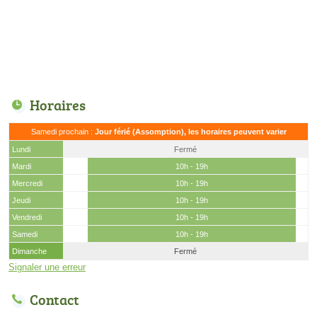
Horaires
Samedi prochain :
Jour férié (Assomption), les horaires peuvent varier
Lundi
Fermé
Mardi
10h - 19h
Mercredi
10h - 19h
Jeudi
10h - 19h
Vendredi
10h - 19h
Samedi
10h - 19h
Dimanche
Fermé
Signaler une erreur
Contact