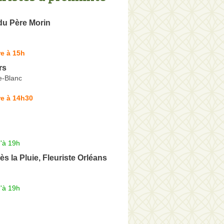
du Père Morin
e à 15h
rs
e-Blanc
re à 14h30
'à 19h
ès la Pluie, Fleuriste Orléans
'à 19h