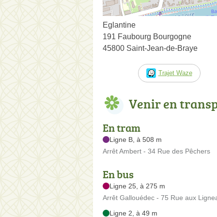
Eglantine
191 Faubourg Bourgogne
45800 Saint-Jean-de-Braye
Trajet Waze
Venir en trans
En tram
Ligne B, à 508 m
Arrêt Ambert - 34 Rue des Pêchers
En bus
Ligne 25, à 275 m
Arrêt Gallouédec - 75 Rue aux Ligne
Ligne 2, à 49 m