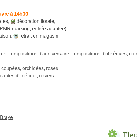
uvre à 14h30
ales
,
décoration florale
,
PMR
(parking, entrée adaptée)
,
raison
,
retrait en magasin
res, compositions d'anniversaire, compositions d'obsèques, co
 coupées, orchidées, roses
plantes d'intérieur, rosiers
-Braye
Fle