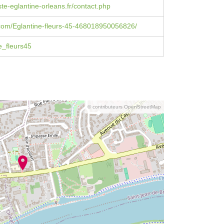
ste-eglantine-orleans.fr/contact.php
com/Eglantine-fleurs-45-468018950056826/
e_fleurs45
© contributeurs OpenStreetMap