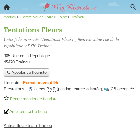
Accueil
>
Centre-Val de Loire
>
Loiret
>
Traînou
Tentations Fleurs
Cette fiche présente "Tentations Fleurs", fleuriste situé
rue de la
république
, 45470 Traînou.
985 Rue de la République
45470 Traînou
📞 Appeler ce fleuriste
Fleuriste
-
Fermé, ouvre à 9h
Prestations :
accès
PMR
(parking, entrée adaptée)
,
CB acceptée
Recommander ce fleuriste
Améliorer cette fiche
Autres fleuristes à Traînou