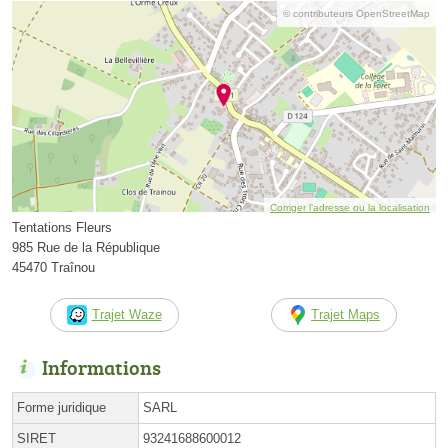
© contributeurs OpenStreetMap
Corriger l’adresse ou la localisation
Tentations Fleurs
985 Rue de la République
45470 Traînou
Trajet Waze
Trajet Maps
Informations
Forme juridique
SARL
SIRET
93241688600012