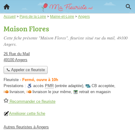
Accueil
>
Pays de la Loire
>
Maine-et-Loire
>
Angers
Maison Flores
Cette fiche présente "Maison Flores", fleuriste situé
rue du mail
, 49100
Angers.
26 Rue du Mail
49100 Angers
📞 Appeler ce fleuriste
Fleuriste
-
Fermé, ouvre à 10h
Prestations :
accès
PMR
(entrée adaptée)
,
CB acceptée
,
livraison
,
livraison le jour même
,
retrait en magasin
Recommander ce fleuriste
Améliorer cette fiche
Autres fleuristes à Angers