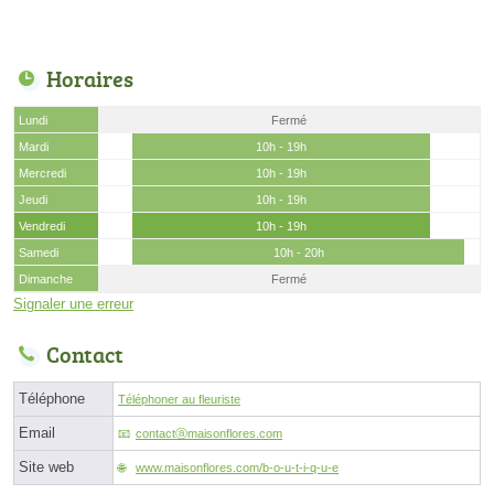
Horaires
Lundi
Fermé
Mardi
10h - 19h
Mercredi
10h - 19h
Jeudi
10h - 19h
Vendredi
10h - 19h
Samedi
10h - 20h
Dimanche
Fermé
Signaler une erreur
Contact
Téléphone
Téléphoner au fleuriste
Email
contactⓐmaisonflores.com
Site web
www.maisonflores.com/b-o-u-t-i-q-u-e