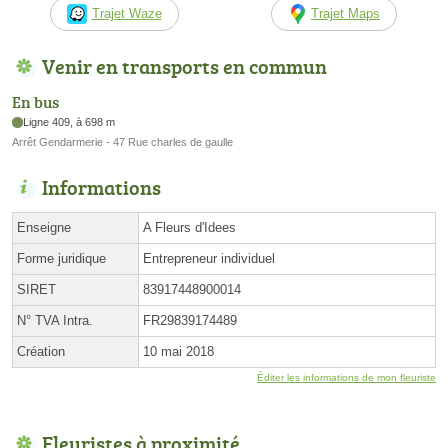
Trajet Waze
Trajet Maps
Venir en transports en commun
En bus
Ligne 409, à 698 m
Arrêt Gendarmerie - 47 Rue charles de gaulle
Informations
Enseigne
A Fleurs d'Idees
Forme juridique
Entrepreneur individuel
SIRET
83917448900014
N° TVA Intra.
FR29839174489
Création
10 mai 2018
Éditer les informations de mon fleuriste
Fleuristes à proximité