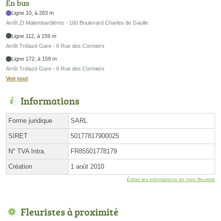
En bus
Ligne 10, à 283 m
Arrêt ZI Malembardières - 160 Boulevard Charles de Gaulle
Ligne 112, à 159 m
Arrêt Trélazé Gare - 6 Rue des Cormiers
Ligne 172, à 159 m
Arrêt Trélazé Gare - 6 Rue des Cormiers
Voir tout
Informations
Forme juridique
SARL
SIRET
50177817900025
N° TVA Intra.
FR85501778179
Création
1 août 2010
Éditer les informations de mon fleuriste
Fleuristes à proximité