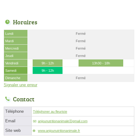
Horaires
Lundi
Fermé
Mardi
Fermé
Mercredi
Fermé
Jeudi
Fermé
Vendredi
9h - 12h
13h30 - 18h
Samedi
9h - 12h
Dimanche
Fermé
Signaler une erreur
Contact
Téléphone
Téléphoner au fleuriste
Email
anjounutritionanimaleⓐgmail.com
Site web
www.anjounutritionanimale.fr