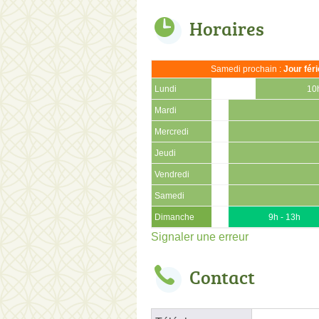
Horaires
Samedi prochain :
Jour fér
Lundi
10
Mardi
Mercredi
Jeudi
Vendredi
Samedi
Dimanche
9h - 13h
Signaler une erreur
Contact