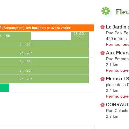
Fle
Le Jardin 
ié (Assomption), les horaires peuvent varier
Rue Paix Equ
18h30 -
h - 15h
20h
420 mètres
Fermée, ouv
9h - 20h
Aux Fleur
9h - 20h
Rue Emmanu
9h - 20h
2.1 km
Fermé, ouvr
9h - 20h
Flerus et 
9h - 20h
place de la 
2.4 km
Fermé, ouvr
CONRAUD 
Rue Coluch
2.7 km