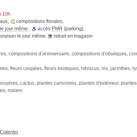
à 10h
raux
,
compositions florales
,
 le jour même
,
accès
PMR
(parking)
,
ivraison le jour même
,
retrait en magasin
res, compositions d'anniversaire, compositions d'obsèques, co
s, fleurs coupées, fleurs exotiques, hibiscus, iris, jacinthes, ly
uyères, cactus, plantes carnivores, plantes d'extérieur, plantes 
es, rosiers
-Cotentin