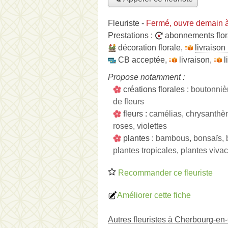
Fleuriste
-
Fermé, ouvre demain 
Prestations :
abonnements flo
décoration florale
,
livraison
CB acceptée
,
livraison
,
l
Propose notamment :
créations florales :
boutonniè
de fleurs
fleurs :
camélias, chrysanthème
roses, violettes
plantes :
bambous, bonsaïs, br
plantes tropicales, plantes vivac
Recommander ce fleuriste
Améliorer cette fiche
Autres fleuristes à Cherbourg-en