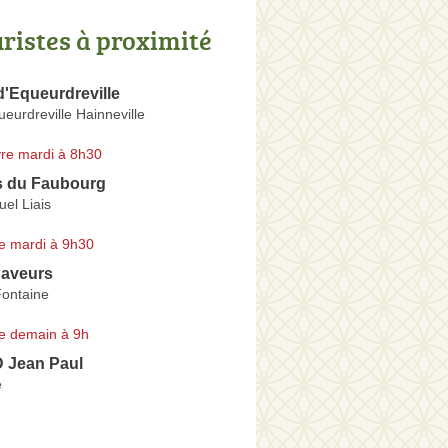
uristes à proximité
d'Equeurdreville
eurdreville Hainneville
re mardi à 8h30
s du Faubourg
el Liais
e mardi à 9h30
Saveurs
Fontaine
e demain à 9h
Jean Paul
e