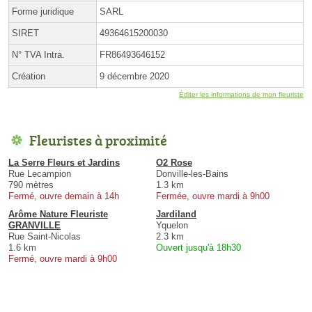
Forme juridique
SARL
SIRET
49364615200030
N° TVA Intra.
FR86493646152
Création
9 décembre 2020
Éditer les informations de mon fleuriste
Fleuristes à proximité
La Serre Fleurs et Jardins
O2 Rose
Rue Lecampion
Donville-les-Bains
790 mètres
1.3 km
Fermé, ouvre demain à 14h
Fermée, ouvre mardi à 9h00
Arôme Nature Fleuriste
Jardiland
GRANVILLE
Yquelon
Rue Saint-Nicolas
2.3 km
1.6 km
Ouvert jusqu'à 18h30
Fermé, ouvre mardi à 9h00