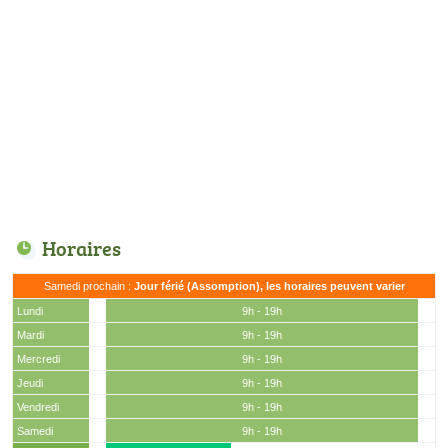
Horaires
Samedi prochain :
Jour férié (Assomption), les horaires peuvent varier
Lundi
9h - 19h
Mardi
9h - 19h
Mercredi
9h - 19h
Jeudi
9h - 19h
Vendredi
9h - 19h
Samedi
9h - 19h