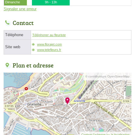
Dimanche
9h - 13h
Signaler une erreur
Contact
Téléphone
Téléphoner au fleuriste
www.florajet.com
Site web
www.telefleurs.fr
Plan et adresse
© contributeurs OpenStreetMap
Corriger l’adresse ou la localisation