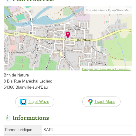
© contributeurs OpenStreetMap
Corriger l’adresse ou la localisation
Brin de Nature
8 Bis Rue Maréchal Leclerc
54360 Blainville-sur-l'Eau
Trajet Waze
Trajet Maps
Informations
Forme juridique
SARL