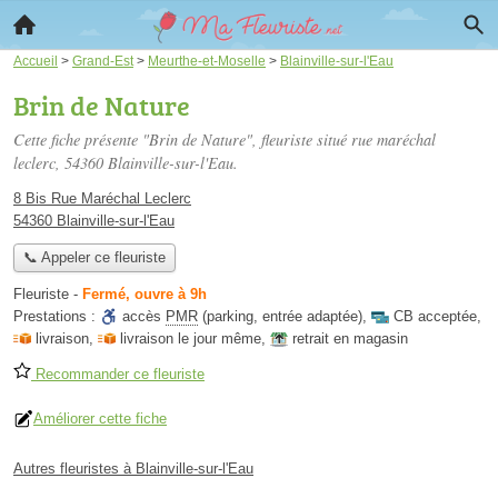
Accueil
>
Grand-Est
>
Meurthe-et-Moselle
>
Blainville-sur-l'Eau
Brin de Nature
Cette fiche présente "Brin de Nature", fleuriste situé
rue maréchal
leclerc
, 54360 Blainville-sur-l'Eau.
8 Bis Rue Maréchal Leclerc
54360 Blainville-sur-l'Eau
📞 Appeler ce fleuriste
Fleuriste
-
Fermé, ouvre à 9h
Prestations :
accès
PMR
(parking, entrée adaptée)
,
CB acceptée
,
livraison
,
livraison le jour même
,
retrait en magasin
Recommander ce fleuriste
Améliorer cette fiche
Autres fleuristes à Blainville-sur-l'Eau