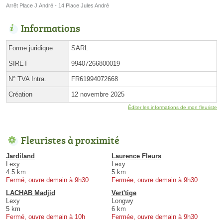
Arrêt Place J.André - 14 Place Jules André
Informations
Forme juridique
SARL
SIRET
99407266800019
N° TVA Intra.
FR61994072668
Création
12 novembre 2025
Éditer les informations de mon fleuriste
Fleuristes à proximité
Jardiland
Laurence Fleurs
Lexy
Lexy
4.5 km
5 km
Fermé, ouvre demain à 9h30
Fermée, ouvre demain à 9h30
LACHAB Madjid
Vert'tige
Lexy
Longwy
5 km
6 km
Fermé, ouvre demain à 10h
Fermée, ouvre demain à 9h30