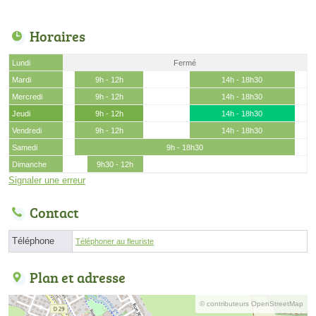
Horaires
Lundi
Fermé
Mardi
9h - 12h
14h - 18h30
Mercredi
9h - 12h
14h - 18h30
Jeudi
9h - 12h
14h - 18h30
Vendredi
9h - 12h
14h - 18h30
Samedi
9h - 18h30
Dimanche
9h30 - 12h
Signaler une erreur
Contact
Téléphone
Téléphoner au fleuriste
Plan et adresse
© contributeurs OpenStreetMap