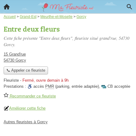
Accueil
>
Grand-Est
>
Meurthe-et-Moselle
>
Gorcy
Entre deux fleurs
Cette fiche présente "Entre deux fleurs", fleuriste situé
grand'rue
, 54730
Gorcy.
15 Grand'rue
54730 Gorcy
📞 Appeler ce fleuriste
Fleuriste
-
Fermé, ouvre demain à 9h
Prestations :
accès
PMR
(parking, entrée adaptée)
,
CB acceptée
Recommander ce fleuriste
Améliorer cette fiche
Autres fleuristes à Gorcy