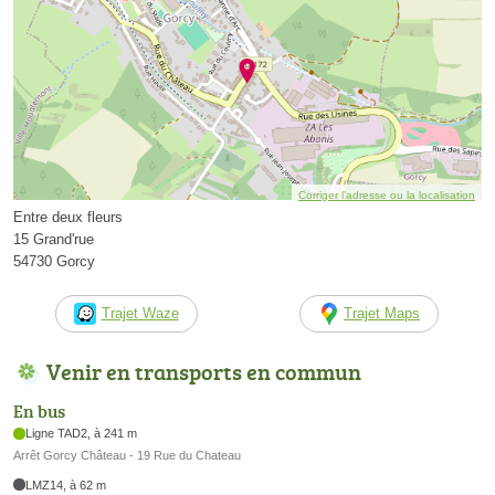
Corriger l’adresse ou la localisation
Entre deux fleurs
15 Grand'rue
54730 Gorcy
Trajet Waze
Trajet Maps
Venir en transports en commun
En bus
Ligne TAD2, à 241 m
Arrêt Gorcy Château - 19 Rue du Chateau
LMZ14, à 62 m