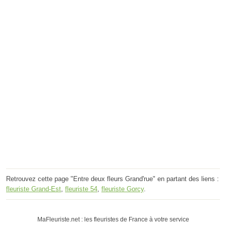
Retrouvez cette page "Entre deux fleurs Grand'rue" en partant des liens :
fleuriste Grand-Est
,
fleuriste 54
,
fleuriste Gorcy
.
MaFleuriste.net : les fleuristes de France à votre service