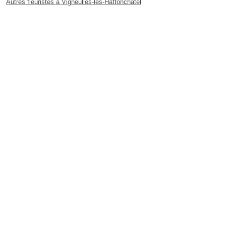
Autres fleuristes à Vigneulles-lès-Hattonchâtel