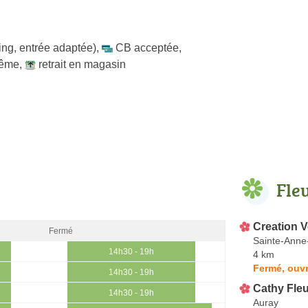
ing, entrée adaptée)
,
CB acceptée
,
même
,
retrait en magasin
Fle
Creation V
Fermé
Sainte-Anne
14h30 - 19h
4 km
Fermé, ouvr
14h30 - 19h
Cathy Fle
14h30 - 19h
Auray