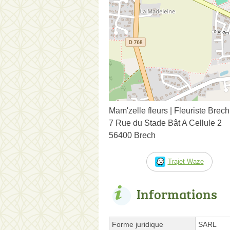
Mam'zelle fleurs | Fleuriste Brech
7 Rue du Stade Bât A Cellule 2
56400 Brech
Trajet Waze
Informations
Forme juridique
SARL