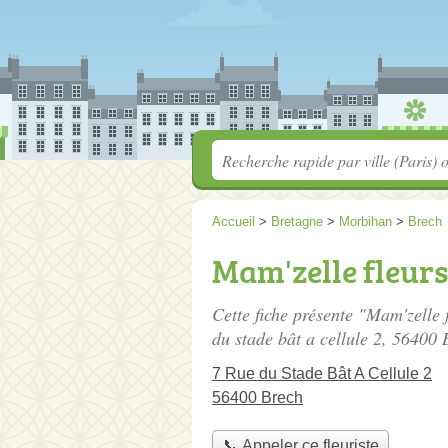
Accueil
>
Bretagne
>
Morbihan
>
Brech
Mam'zelle fleurs 
Cette fiche présente "Mam'zelle f
du stade bât a cellule 2
, 56400 
7 Rue du Stade Bât A Cellule 2
56400 Brech
📞 Appeler ce fleuriste