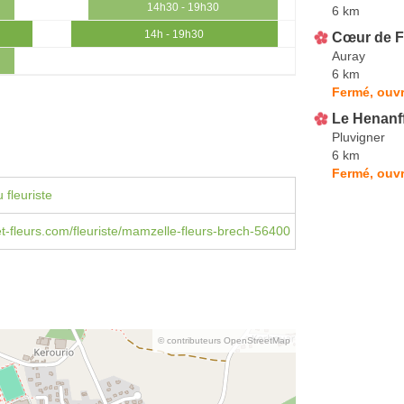
14h30 - 19h30
6 km
14h - 19h30
Cœur de F
Auray
6 km
Fermé, ouvr
Le Henanff
Pluvigner
6 km
Fermé, ouvr
 fleuriste
-et-fleurs.com/fleuriste/mamzelle-fleurs-brech-56400
© contributeurs OpenStreetMap