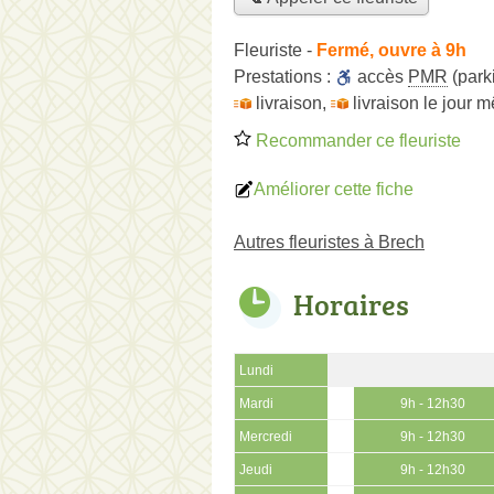
Fleuriste
-
Fermé, ouvre à 9h
Prestations :
accès
PMR
(park
livraison
,
livraison le jour 
Recommander ce fleuriste
Améliorer cette fiche
Autres fleuristes à Brech
Horaires
Lundi
Mardi
9h - 12h30
Mercredi
9h - 12h30
Jeudi
9h - 12h30