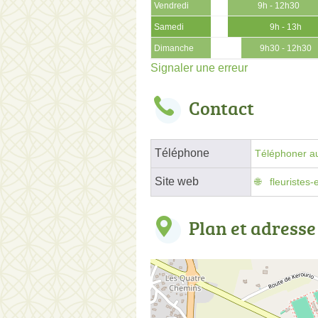
Vendredi
9h - 12h30
Samedi
9h - 13h
Dimanche
9h30 - 12h30
Signaler une erreur
Contact
Téléphone
Téléphoner au
Site web
fleuristes
Plan et adresse