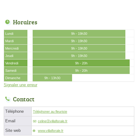
Horaires
Lundi
9h - 19h30
Mardi
9h - 19h30
Mercredi
9h - 19h30
Jeudi
9h - 19h30
Vendredi
9h - 20h
Samedi
9h - 20h
Dimanche
9h - 13h30
Signaler une erreur
Contact
Téléphone
Téléphoner au fleuriste
Email
celineⓐvillaflorale.fr
Site web
www.villaflorale.fr