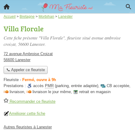
Accueil
>
Bretagne
>
Morbihan
>
Lanester
Villa Florale
Cette fiche présente "Villa Florale", fleuriste situé
avenue ambroise
croizat
, 56600 Lanester.
72 avenue Ambroise Croizat
56600 Lanester
📞 Appeler ce fleuriste
Fleuriste
-
Fermé, ouvre à 9h
Prestations :
accès
PMR
(parking, entrée adaptée)
,
CB acceptée
,
livraison
,
livraison le jour même
,
retrait en magasin
Recommander ce fleuriste
Améliorer cette fiche
Autres fleuristes à Lanester