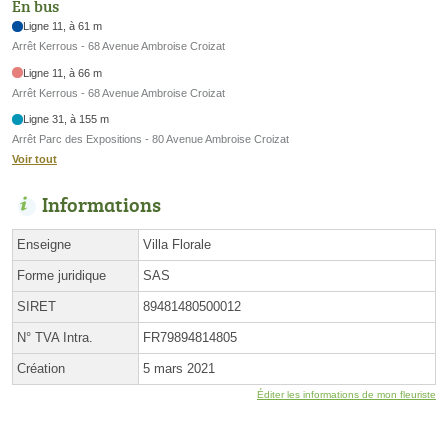
En bus
Ligne 11, à 61 m
Arrêt Kerrous - 68 Avenue Ambroise Croizat
Ligne 11, à 66 m
Arrêt Kerrous - 68 Avenue Ambroise Croizat
Ligne 31, à 155 m
Arrêt Parc des Expositions - 80 Avenue Ambroise Croizat
Voir tout
Informations
Enseigne
Villa Florale
Forme juridique
SAS
SIRET
89481480500012
N° TVA Intra.
FR79894814805
Création
5 mars 2021
Éditer les informations de mon fleuriste