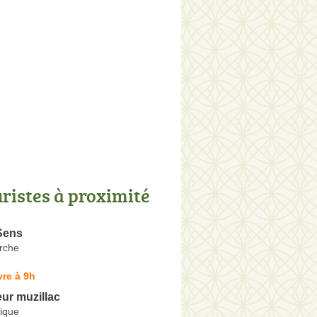
uristes à proximité
Sens
rche
re à 9h
eur muzillac
ique