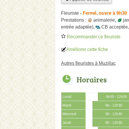
Fleuriste
-
Fermé, ouvre à 9h30
Prestations :
animalerie
,
jar
entrée adaptée)
,
CB acceptée
Recommander ce fleuriste
Améliorer cette fiche
Autres fleuristes à Muzillac
Horaires
Lundi
9h30 - 12h30
Mardi
9h - 12h30
Mercredi
9h - 12h30
Jeudi
9h - 12h30