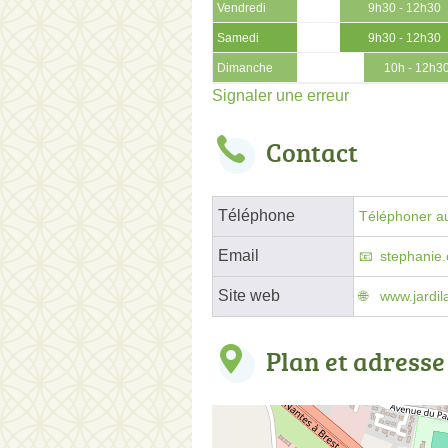
Vendredi
9h30 - 12h30
Samedi
9h30 - 12h30
Dimanche
10h - 12h3
Signaler une erreur
Contact
Téléphone
Téléphoner au
Email
stephanie.
Site web
www.jardi
Plan et adresse