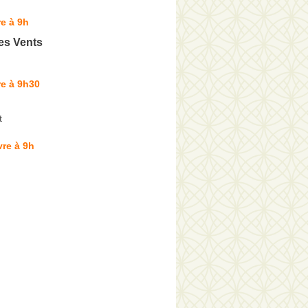
e à 9h
es Vents
e à 9h30
t
re à 9h