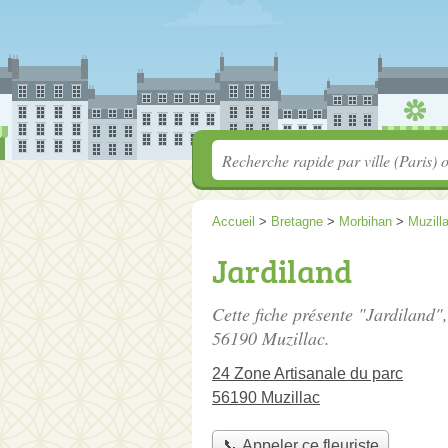
Accueil
>
Bretagne
>
Morbihan
>
Muzill
Jardiland
Cette fiche présente "Jardiland",
56190 Muzillac.
24 Zone Artisanale du parc
56190 Muzillac
📞 Appeler ce fleuriste