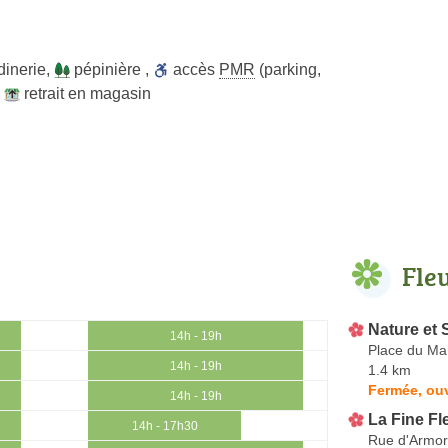
dinerie
,
pépinière
,
accès
PMR
(parking,
,
retrait en magasin
Fle
Nature et 
14h - 19h
Place du Ma
14h - 19h
1.4 km
Fermée, ouv
14h - 19h
La Fine Fl
14h - 17h30
Rue d'Armor