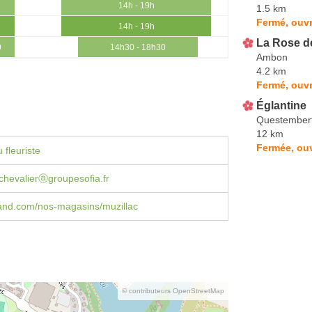
14h - 19h
1.5 km
Fermé, ouvr
14h - 19h
La Rose d
0
14h30 - 18h30
Ambon
4.2 km
Fermé, ouvr
Églantine
Questember
12 km
Fermée, ouv
 fleuriste
chevalierⓐgroupesofia.fr
land.com/nos-magasins/muzillac
© contributeurs OpenStreetMap