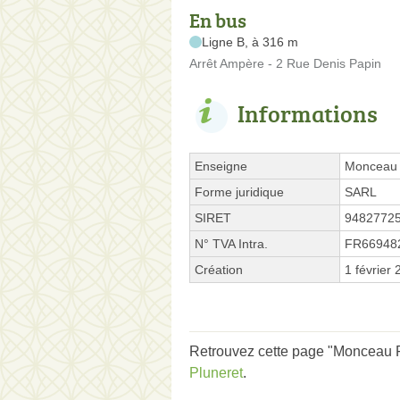
En bus
Ligne B, à 316 m
Arrêt Ampère - 2 Rue Denis Papin
Informations
Enseigne
Monceau 
Forme juridique
SARL
SIRET
9482772
N° TVA Intra.
FR66948
Création
1 février
Retrouvez cette page "Monceau F
Pluneret
.