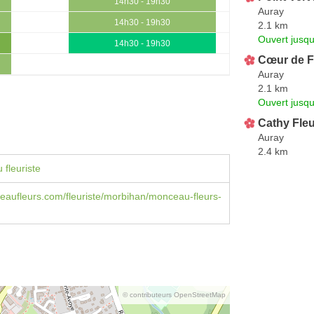
14h30 - 19h30
Auray
14h30 - 19h30
2.1 km
Ouvert jusq
14h30 - 19h30
Cœur de F
Auray
2.1 km
Ouvert jusq
Cathy Fle
Auray
2.4 km
 fleuriste
aufleurs.com/fleuriste/morbihan/monceau-fleurs-
© contributeurs OpenStreetMap