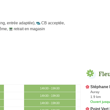
ing, entrée adaptée)
,
CB acceptée
,
même
,
retrait en magasin
Fle
Stéphane B
14h30 - 19h30
Auray
14h30 - 19h30
1.9 km
Ouvert jusqu
14h30 - 19h30
Point Vert 