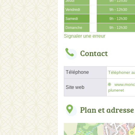
Jeudi
9h - 12h30
Vendredi
9h - 12h30
Samedi
9h - 12h30
Dimanche
9h - 12h30
Signaler une erreur
Contact
Téléphone
Téléphoner au
www.monce
Site web
pluneret
Plan et adresse