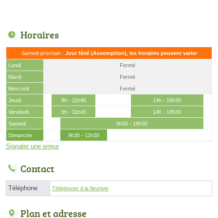
Horaires
Samedi prochain :
Jour férié (Assomption), les horaires peuvent varier
Lundi
Fermé
Mardi
Fermé
Mercredi
Fermé
Jeudi
9h - 11h45
14h - 18h30
Vendredi
9h - 11h45
14h - 18h30
Samedi
9h30 - 18h30
Dimanche
9h30 - 12h30
Signaler une erreur
Contact
Téléphone
Téléphoner à la fleuriste
Plan et adresse