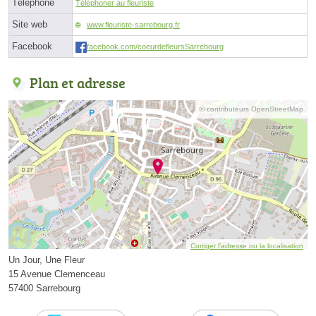
Téléphone
Téléphoner au fleuriste
Site web
www.fleuriste-sarrebourg.fr
Facebook
facebook.com/coeurdefleursSarrebourg
Plan et adresse
© contributeurs OpenStreetMap
Corriger l’adresse ou la localisation
Un Jour, Une Fleur
15 Avenue Clemenceau
57400 Sarrebourg