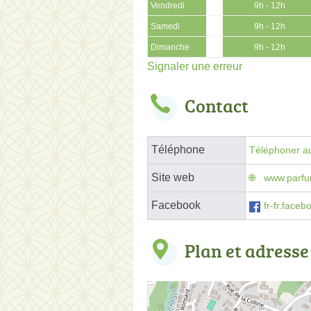
Vendredi
9h - 12h
Samedi
9h - 12h
Dimanche
9h - 12h
Signaler une erreur
Contact
Téléphone
Téléphoner au
Site web
www.parfum
Facebook
fr-fr.face
Plan et adresse