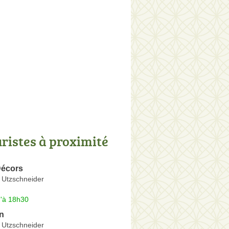
uristes à proximité
Décors
 Utzschneider
u'à 18h30
n
 Utzschneider