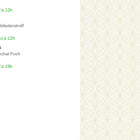
'à 12h
liederstroff
qu'à 12h
s
chal Foch
'à 19h