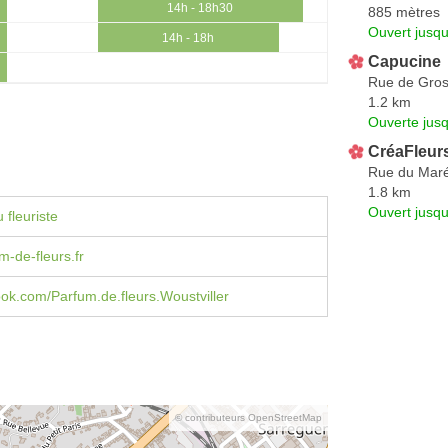
14h - 18h30
885 mètres
Ouvert jusqu
14h - 18h
Capucine
Rue de Grosb
1.2 km
Ouverte jus
CréaFleur
Rue du Maré
1.8 km
Ouvert jusqu
 fleuriste
-de-fleurs.fr
book.com/Parfum.de.fleurs.Woustviller
© contributeurs OpenStreetMap