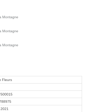
la Montagne
la Montagne
la Montagne
 Fleurs
7500015
788975
r 2021