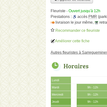
Fleuriste
-
Ouvert jusqu'à 12h
Prestations :
accès
PMR
(park
livraison le jour même
,
retr
Recommander ce fleuriste
Améliorer cette fiche
Autres fleuristes à Sarreguemine
Horaires
Lundi
Mardi
9h - 12h
Mercredi
9h - 12h
Jeudi
9h - 12h