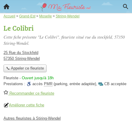
Accueil
>
Grand-Est
>
Moselle
>
Stiring-Wendel
Le Colibri
Cette fiche présente "Le Colibri", fleuriste situé
rue du stockfeld
, 57350
Stiring-Wendel.
25 Rue du Stockfeld
57350 Stiring-Wendel
📞 Appeler ce fleuriste
Fleuriste
-
Ouvert jusqu'à 18h
Prestations :
accès
PMR
(parking, entrée adaptée)
,
CB acceptée
Recommander ce fleuriste
Améliorer cette fiche
Autres fleuristes à Stiring-Wendel