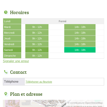
Horaires
Lundi
Fermé
Mardi
9h - 12h
14h - 18h
Mercredi
9h - 12h
14h - 18h
Jeudi
9h - 12h
14h - 18h
Vendredi
9h - 12h
14h - 18h
Samedi
9h - 12h
14h - 18h
Dimanche
9h - 12h
Signaler une erreur
Contact
Téléphone
Téléphoner au fleuriste
Plan et adresse
© contributeurs OpenStreetMap