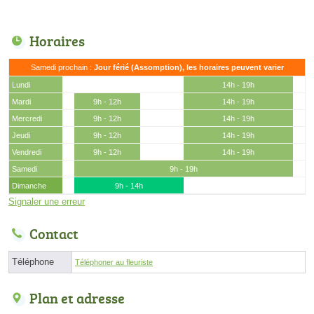
Horaires
Samedi prochain :
Jour férié (Assomption), les horaires peuvent varier
Lundi
14h - 19h
Mardi
9h - 12h
14h - 19h
Mercredi
9h - 12h
14h - 19h
Jeudi
9h - 12h
14h - 19h
Vendredi
9h - 12h
14h - 19h
Samedi
9h - 19h
Dimanche
9h - 14h
Signaler une erreur
Contact
Téléphone
Téléphoner au fleuriste
Plan et adresse