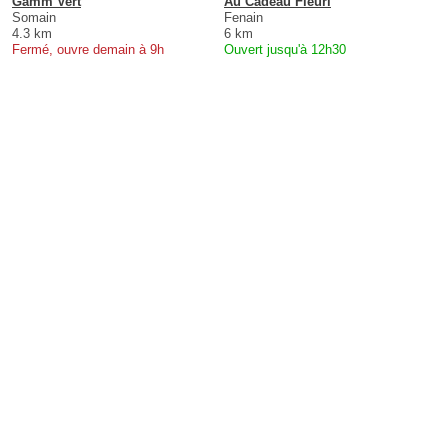
Gamm Vert
Au Cadeau Fleuri
Somain
Fenain
4.3 km
6 km
Fermé, ouvre demain à 9h
Ouvert jusqu'à 12h30