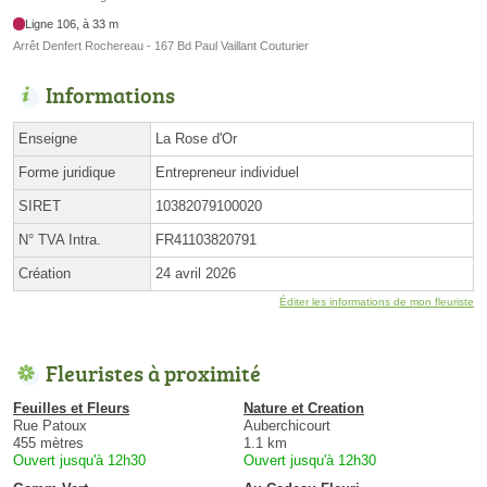
Ligne 106, à 33 m
Arrêt Denfert Rochereau - 167 Bd Paul Vaillant Couturier
Informations
Enseigne
La Rose d'Or
Forme juridique
Entrepreneur individuel
SIRET
10382079100020
N° TVA Intra.
FR41103820791
Création
24 avril 2026
Éditer les informations de mon fleuriste
Fleuristes à proximité
Feuilles et Fleurs
Nature et Creation
Rue Patoux
Auberchicourt
455 mètres
1.1 km
Ouvert jusqu'à 12h30
Ouvert jusqu'à 12h30