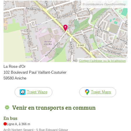
© contributeurs OpenStreetMap
Corriger l’adresse ou la localisation
La Rose d'Or
102 Boulevard Paul Vaillant-Couturier
59580 Aniche
Trajet Waze
Trajet Maps
Venir en transports en commun
En bus
Ligne A, à 366 m
Arrêt Norbert Segard - 5 Rue Edouard Gibour