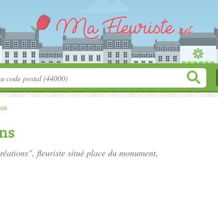
eux
ons
réations", fleuriste situé
place du monument
,