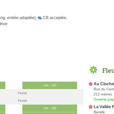
ing, entrée adaptée)
,
CB acceptée
,
drive
Fle
Au Clocher
14h - 19h
Rue du Cent
Fermé
212 mètres
Ouverte jus
Fermé
La Vallée 
14h - 19h
Baralle