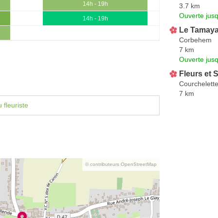
14h - 19h
3.7 km
Ouverte jus
14h - 19h
Le Tamay
Corbehem
7 km
Ouverte jus
Fleurs et 
Courchelett
7 km
 fleuriste
© contributeurs OpenStreetMap