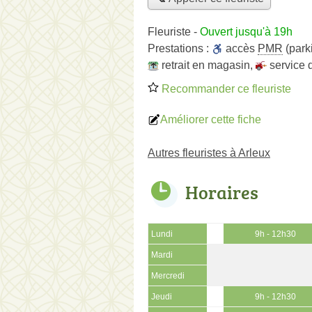
Fleuriste
-
Ouvert jusqu'à 19h
Prestations :
accès
PMR
(park
retrait en magasin
,
service 
Recommander ce fleuriste
Améliorer cette fiche
Autres fleuristes à Arleux
Horaires
Lundi
9h - 12h30
Mardi
Mercredi
Jeudi
9h - 12h30