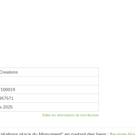
 Creations
7100019
957571
re 2025
Éditer les informations de mon fleuriste
Créations place du Monument" en partant des liens :
fleuriste H