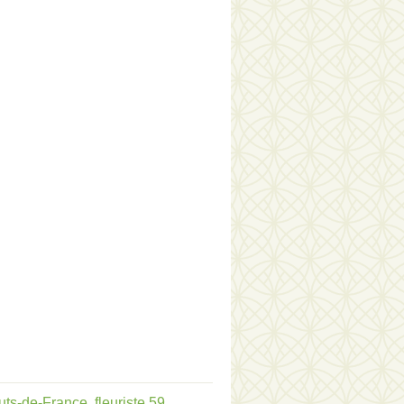
auts-de-France
,
fleuriste 59
,