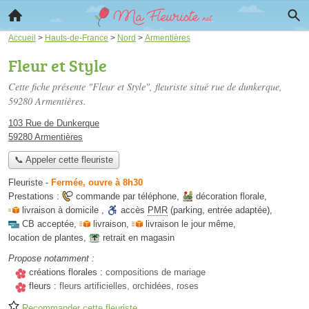
Accueil
>
Hauts-de-France
>
Nord
>
Armentières
Fleur et Style
Cette fiche présente "Fleur et Style", fleuriste situé
rue de dunkerque
,
59280 Armentières.
103 Rue de Dunkerque
59280 Armentières
📞 Appeler cette fleuriste
Fleuriste
-
Fermée, ouvre à 8h30
Prestations :
commande par téléphone
,
décoration florale
,
livraison à domicile
,
accès
PMR
(parking, entrée adaptée)
,
CB acceptée
,
livraison
,
livraison le jour même
,
location de plantes
,
retrait en magasin
Propose notamment :
créations florales :
compositions de mariage
fleurs :
fleurs artificielles, orchidées, roses
Recommander cette fleuriste