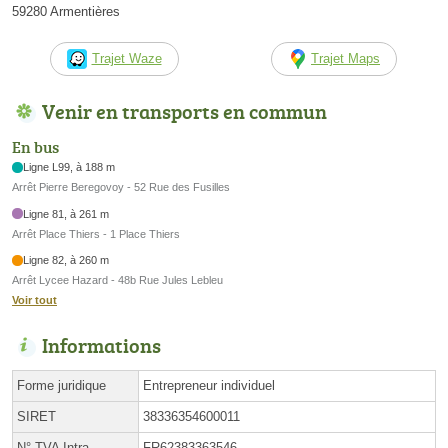
59280 Armentières
Trajet Waze
Trajet Maps
Venir en transports en commun
En bus
Ligne L99, à 188 m
Arrêt Pierre Beregovoy - 52 Rue des Fusilles
Ligne 81, à 261 m
Arrêt Place Thiers - 1 Place Thiers
Ligne 82, à 260 m
Arrêt Lycee Hazard - 48b Rue Jules Lebleu
Voir tout
Informations
Forme juridique
Entrepreneur individuel
SIRET
38336354600011
N° TVA Intra.
FR62383363546