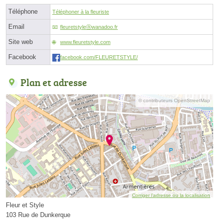
Téléphone
Téléphoner à la fleuriste
Email
fleuretstyleⓐwanadoo.fr
Site web
www.fleuretstyle.com
Facebook
facebook.com/FLEURETSTYLE/
Plan et adresse
© contributeurs OpenStreetMap
Corriger l’adresse ou la localisation
Fleur et Style
103 Rue de Dunkerque