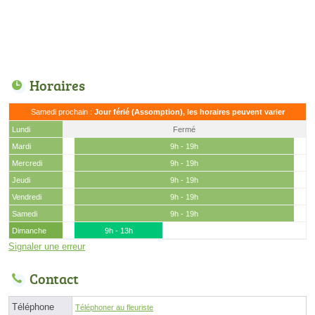
Horaires
Samedi prochain :
Jour férié (Assomption), les horaires peuvent varier
Lundi
Fermé
Mardi
9h - 19h
Mercredi
9h - 19h
Jeudi
9h - 19h
Vendredi
9h - 19h
Samedi
9h - 19h
Dimanche
9h - 13h
Signaler une erreur
Contact
Téléphone
Téléphoner au fleuriste