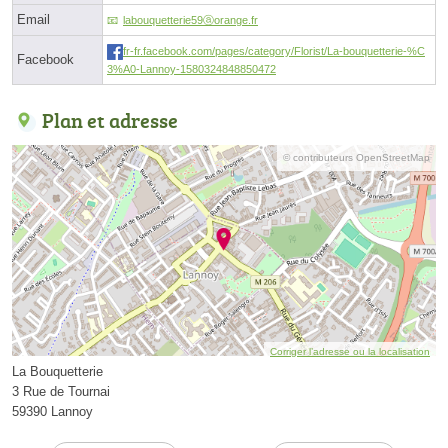
Email
labouquetterie59ⓐorange.fr
fr-fr.facebook.com/pages/category/Florist/La-bouquetterie-%C
Facebook
3%A0-Lannoy-1580324848850472
Plan et adresse
© contributeurs OpenStreetMap
Corriger l’adresse ou la localisation
La Bouquetterie
3 Rue de Tournai
59390 Lannoy