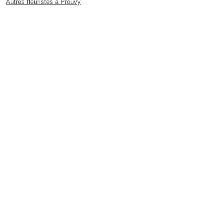
Autres fleuristes à Prouvy