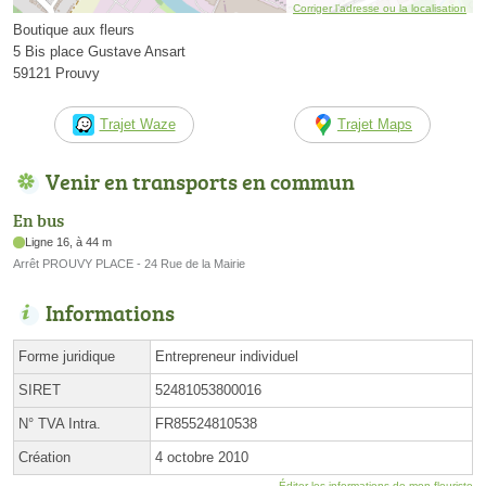
Corriger l’adresse ou la localisation
Boutique aux fleurs
5 Bis place Gustave Ansart
59121 Prouvy
Trajet Waze
Trajet Maps
Venir en transports en commun
En bus
Ligne 16, à 44 m
Arrêt PROUVY PLACE - 24 Rue de la Mairie
Informations
Forme juridique
Entrepreneur individuel
SIRET
52481053800016
N° TVA Intra.
FR85524810538
Création
4 octobre 2010
Éditer les informations de mon fleuriste