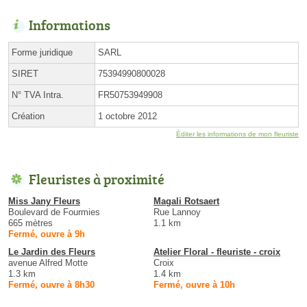
Informations
Forme juridique
SARL
SIRET
75394990800028
N° TVA Intra.
FR50753949908
Création
1 octobre 2012
Éditer les informations de mon fleuriste
Fleuristes à proximité
Miss Jany Fleurs
Magali Rotsaert
Boulevard de Fourmies
Rue Lannoy
665 mètres
1.1 km
Fermé, ouvre à 9h
Le Jardin des Fleurs
Atelier Floral - fleuriste - croix
avenue Alfred Motte
Croix
1.3 km
1.4 km
Fermé, ouvre à 8h30
Fermé, ouvre à 10h