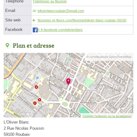
Téléphone
Téléphoner au fleuriste
Email
lolivierblancroubaixⓐgmail.com
Site web
fleuristes-et-fleurs.com/fleuriste/lolivier-blanc-roubaix-59100
Facebook
fr-fr.facebook.com/lolivierblanc
Plan et adresse
© contributeurs OpenStreetMap
Corriger l’adresse ou la localisation
L'Olivier Blanc
2 Rue Nicolas Poussin
59100 Roubaix