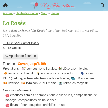
Accueil
>
Hauts-de-France
>
Nord
>
Seclin
La Rosée
Cette fiche présente "La Rosée", fleuriste situé
rue sadi carnot bât a
,
59113 Seclin.
15 Rue Sadi Carnot Bât A
59113 Seclin
📞 Appeler ce fleuriste
Fleuriste
-
Ouvert jusqu'à 19h
Prestations :
compositions florales
,
décoration florale
,
livraison à domicile
,
vente par correspondance
,
accès
PMR
(parking, entrée adaptée)
,
carte de fidélité
,
CB acceptée
,
livraison
,
livraison le jour même
,
retrait en magasin
Propose notamment :
créations florales :
compositions d'obsèques, compositions de
mariage, compositions de naissance
fleurs :
fleurs coupées, orchidées, roses