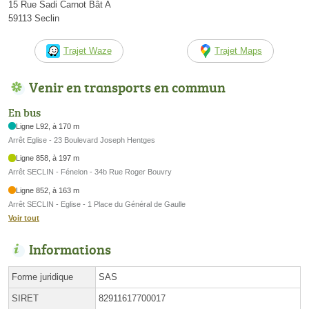
15 Rue Sadi Carnot Bât A
59113 Seclin
Trajet Waze
Trajet Maps
Venir en transports en commun
En bus
Ligne L92, à 170 m
Arrêt Eglise - 23 Boulevard Joseph Hentges
Ligne 858, à 197 m
Arrêt SECLIN - Fénelon - 34b Rue Roger Bouvry
Ligne 852, à 163 m
Arrêt SECLIN - Eglise - 1 Place du Général de Gaulle
Voir tout
Informations
Forme juridique
SAS
SIRET
82911617700017