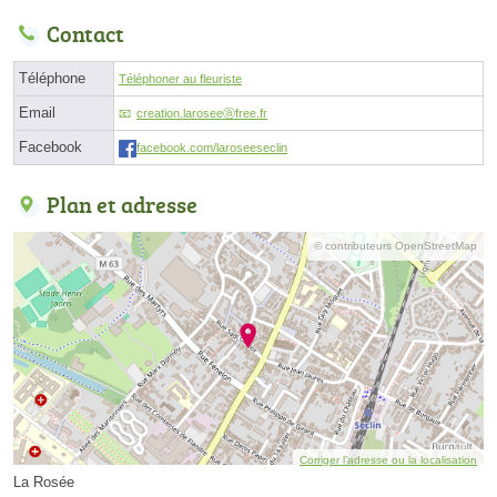
Contact
Téléphone
Téléphoner au fleuriste
Email
creation.laroseeⓐfree.fr
Facebook
facebook.com/laroseeseclin
Plan et adresse
© contributeurs OpenStreetMap
Corriger l’adresse ou la localisation
La Rosée