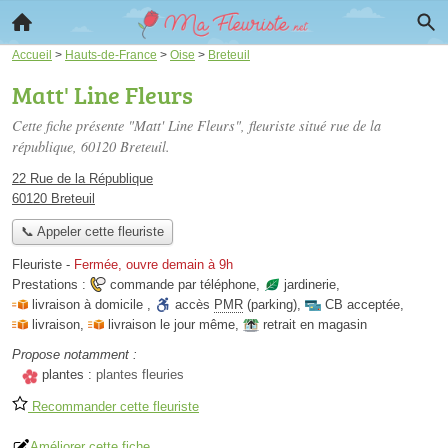
Accueil
>
Hauts-de-France
>
Oise
>
Breteuil
Matt' Line Fleurs
Cette fiche présente "Matt' Line Fleurs", fleuriste situé
rue de la
république
, 60120 Breteuil.
22 Rue de la République
60120 Breteuil
📞 Appeler cette fleuriste
Fleuriste
-
Fermée, ouvre demain à 9h
Prestations :
commande par téléphone
,
jardinerie
,
livraison à domicile
,
accès
PMR
(parking)
,
CB acceptée
,
livraison
,
livraison le jour même
,
retrait en magasin
Propose notamment :
plantes :
plantes fleuries
Recommander cette fleuriste
Améliorer cette fiche