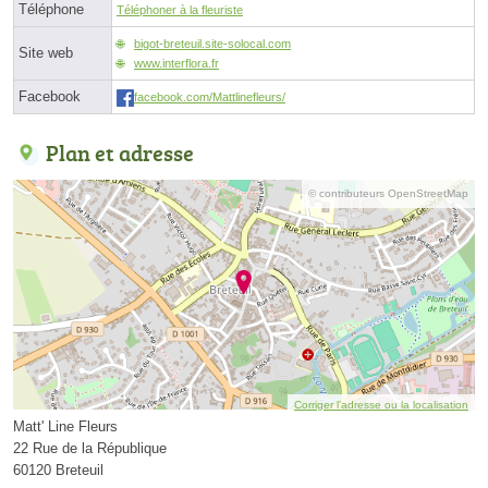
Téléphone
Téléphoner à la fleuriste
bigot-breteuil.site-solocal.com
Site web
www.interflora.fr
Facebook
facebook.com/Mattlinefleurs/
Plan et adresse
© contributeurs OpenStreetMap
Corriger l’adresse ou la localisation
Matt' Line Fleurs
22 Rue de la République
60120 Breteuil