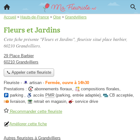
Accueil
>
Hauts-de-France
>
Oise
>
Grandvilliers
Fleurs et Jardins
Cette fiche présente "Fleurs et Jardins", fleuriste situé
place barbier
,
60210 Grandvilliers.
29 Place Barbier
60210 Grandvilliers
📞 Appeler cette fleuriste
Fleuriste -
artisan
-
Fermée, ouvre à 14h30
Prestations :
abonnements floraux
,
compositions florales
,
parking
,
accès
PMR
(parking, entrée adaptée)
,
CB acceptée
,
livraison
,
retrait en magasin
,
service drive
Recommander cette fleuriste
Améliorer cette fiche
Autres fleuristes à Grandvilliers