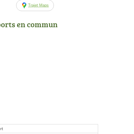
Trajet Maps
ports en commun
rt