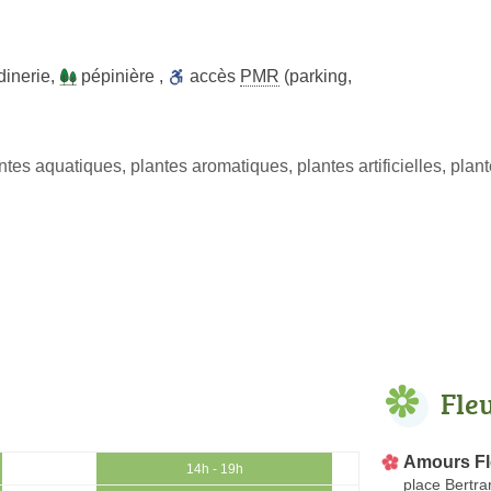
dinerie
,
pépinière
,
accès
PMR
(parking,
ntes aquatiques, plantes aromatiques, plantes artificielles, pla
Fle
Amours Fl
14h - 19h
place Bertr