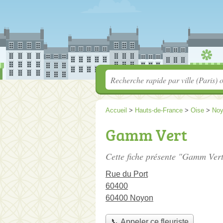
Accueil
>
Hauts-de-France
>
Oise
>
No
Gamm Vert
Cette fiche présente "Gamm Vert"
Rue du Port
60400
60400 Noyon
📞 Appeler ce fleuriste