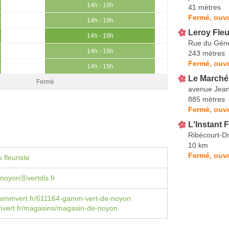
14h - 19h
41 mètres
Fermé, ouvr
14h - 19h
Leroy Fleu
14h - 19h
Rue du Géné
14h - 19h
243 mètres
Fermé, ouvr
14h - 19h
Le Marché
Fermé
avenue Jean
885 mètres
Fermé, ouvr
L'Instant F
Ribécourt-Dr
10 km
Fermé, ouvr
 fleuriste
noyonⓐvertdis.fr
ammvert.fr/611164-gamm-vert-de-noyon
ert.fr/magasins/magasin-de-noyon