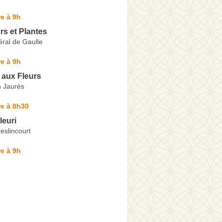
e à 9h
rs et Plantes
ral de Gaulle
e à 9h
 aux Fleurs
 Jaurès
e à 8h30
leuri
eslincourt
e à 9h