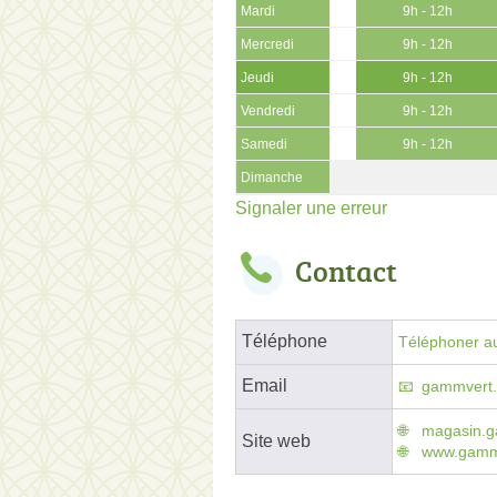
Mardi
9h - 12h
Mercredi
9h - 12h
Jeudi
9h - 12h
Vendredi
9h - 12h
Samedi
9h - 12h
Dimanche
Signaler une erreur
Contact
Téléphone
Téléphoner au
Email
gammvert.
magasin.g
Site web
www.gammv