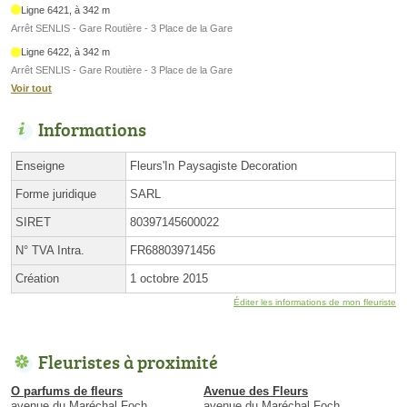
Ligne 6421, à 342 m
Arrêt SENLIS - Gare Routière - 3 Place de la Gare
Ligne 6422, à 342 m
Arrêt SENLIS - Gare Routière - 3 Place de la Gare
Voir tout
Informations
Enseigne
Fleurs'In Paysagiste Decoration
Forme juridique
SARL
SIRET
80397145600022
N° TVA Intra.
FR68803971456
Création
1 octobre 2015
Éditer les informations de mon fleuriste
Fleuristes à proximité
O parfums de fleurs
Avenue des Fleurs
avenue du Maréchal Foch
avenue du Maréchal Foch