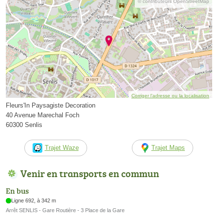
© contributeurs OpenStreetMap
Corriger l’adresse ou la localisation
Fleurs'In Paysagiste Decoration
40 Avenue Marechal Foch
60300 Senlis
Trajet Waze
Trajet Maps
Venir en transports en commun
En bus
Ligne 692, à 342 m
Arrêt SENLIS - Gare Routière - 3 Place de la Gare