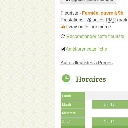
Fleuriste
-
Fermée, ouvre à 9h
Prestations :
accès
PMR
(park
livraison le jour même
Recommander cette fleuriste
Améliorer cette fiche
Autres fleuristes à Pernes
Horaires
Lundi
Mardi
9h - 12h
Mercredi
Jeudi
9h - 12h