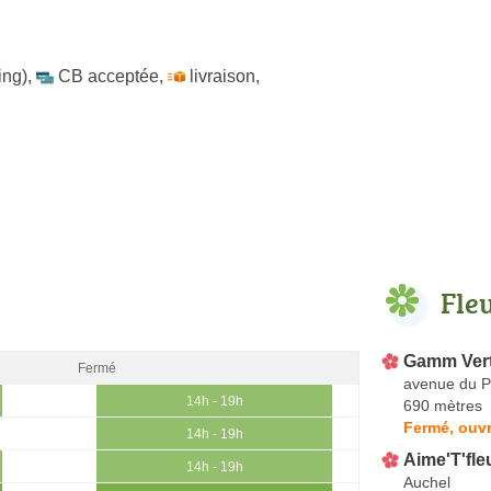
ing)
,
CB acceptée
,
livraison
,
Fle
Gamm Ver
Fermé
avenue du P
14h - 19h
690 mètres
Fermé, ouvr
14h - 19h
Aime'T'fle
14h - 19h
Auchel