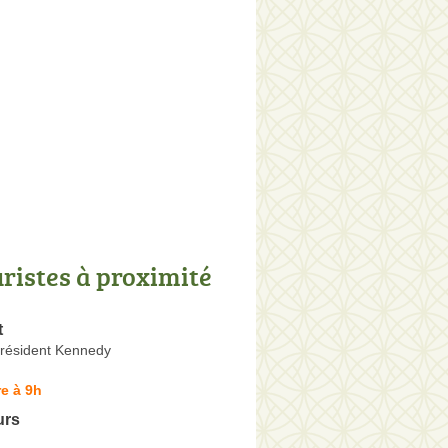
uristes à proximité
t
résident Kennedy
e à 9h
urs