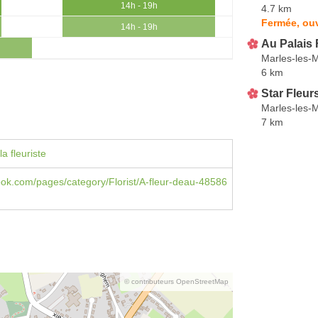
14h - 19h
4.7 km
Fermée, ouv
14h - 19h
Au Palais 
Marles-les-
6 km
Star Fleur
Marles-les-
7 km
a fleuriste
book.com/pages/category/Florist/A-fleur-deau-48586
© contributeurs OpenStreetMap