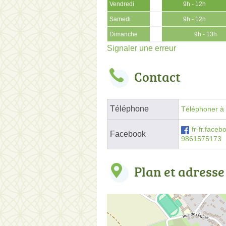
Vendredi
9h - 12h
Samedi
9h - 12h
Dimanche
9h - 13h
Signaler une erreur
Contact
Téléphone
Téléphoner à l
fr-fr.face
Facebook
9861575173
Plan et adresse