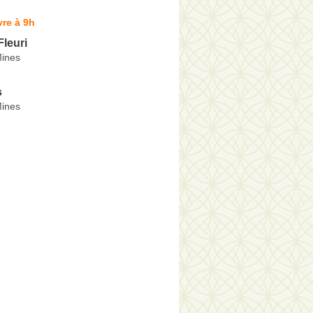
re à 9h
Fleuri
Mines
s
Mines