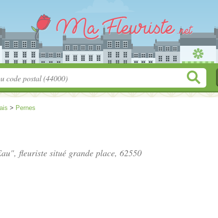
ais
>
Pernes
au", fleuriste situé
grande place
, 62550