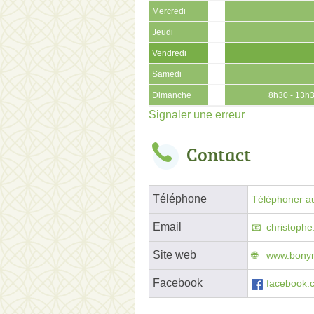
Mercredi
Jeudi
Vendredi
Samedi
Dimanche
8h30 - 13h
Signaler une erreur
Contact
Téléphone
Téléphoner au
Email
christoph
Site web
www.bonynf
Facebook
facebook.