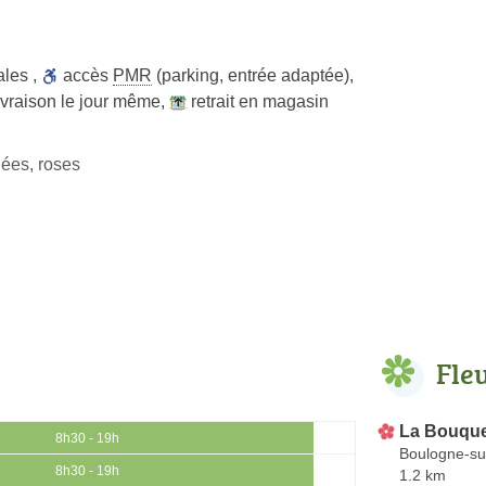
ales
,
accès
PMR
(parking, entrée adaptée)
,
ivraison le jour même
,
retrait en magasin
dées, roses
Fle
La Bouque
8h30 - 19h
Boulogne-su
8h30 - 19h
1.2 km