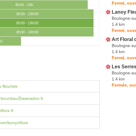
Fermé, ouvr
8h30 - 19h
Lanoy Fle
8h30 - 19h30
Boulogne-su
8h30 - 19h30
1.4 km
Fermé, ouvr
8h30 - 19h30
Art Floral
30
Boulogne-su
1.4 km
Fermé, ouvr
Les Serre
Boulogne-su
1.4 km
Fermée, ouv
 fleuriste
e.bourdiauⓐwanadoo.fr
lore.fr
com/bonynflore