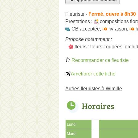
Fleuriste
-
Fermé, ouvre à 8h30
Prestations :
compositions flor
CB acceptée
,
livraison
,
l
Propose notamment :
fleurs :
fleurs coupées, orchi
Recommander ce fleuriste
Améliorer cette fiche
Autres fleuristes à Wimille
Horaires
Lundi
Mardi