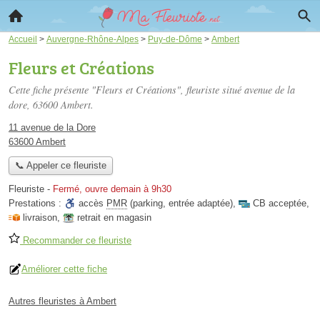
Accueil
>
Auvergne-Rhône-Alpes
>
Puy-de-Dôme
>
Ambert
Fleurs et Créations
Cette fiche présente "Fleurs et Créations", fleuriste situé
avenue de la
dore
, 63600 Ambert.
11 avenue de la Dore
63600 Ambert
📞 Appeler ce fleuriste
Fleuriste
-
Fermé, ouvre demain à 9h30
Prestations :
accès
PMR
(parking, entrée adaptée)
,
CB acceptée
,
livraison
,
retrait en magasin
Recommander ce fleuriste
Améliorer cette fiche
Autres fleuristes à Ambert