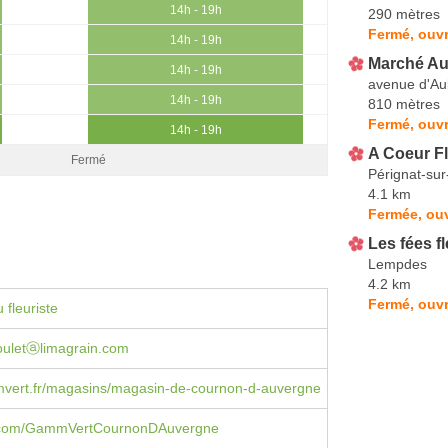
14h - 19h
290 mètres
Fermé, ouvr
14h - 19h
Marché Au
14h - 19h
avenue d'Au
14h - 19h
810 mètres
Fermé, ouvr
14h - 19h
A Coeur Fl
Fermé
Pérignat-sur-
4.1 km
Fermée, ouv
Les fées f
Lempdes
4.2 km
Fermé, ouvr
 fleuriste
gouletⓐlimagrain.com
ert.fr/magasins/magasin-de-cournon-d-auvergne
.com/GammVertCournonDAuvergne