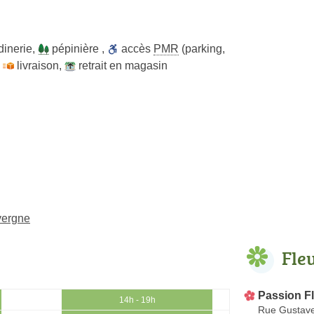
dinerie
,
pépinière
,
accès
PMR
(parking,
,
livraison
,
retrait en magasin
vergne
Fle
Passion F
14h - 19h
Rue Gustave 