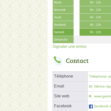
Mardi
9h - 12h
Mercredi
9h - 12h
Jeudi
9h - 12h
Vendredi
9h - 12h
Samedi
9h - 12h
Dimanche
Signaler une erreur
Contact
Téléphone
Téléphoner au
Email
fabrice.ri
Site web
www.gammv
Facebook
facebook