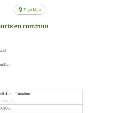
Trajet Maps
ports en commun
iand
arliève
eil d'administration
8600093
861886