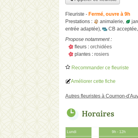
Fleuriste
-
Fermé, ouvre à 9h
Prestations :
animalerie
,
jar
entrée adaptée)
,
CB acceptée
Propose notamment :
fleurs :
orchidées
plantes :
rosiers
Recommander ce fleuriste
Améliorer cette fiche
Autres fleuristes à Cournon-d'Au
Horaires
Lundi
9h - 12h