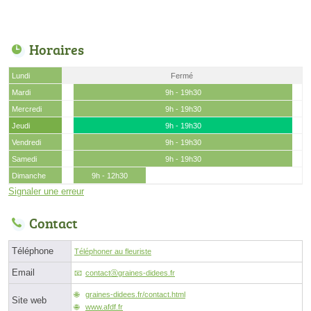
Horaires
Lundi
Fermé
Mardi
9h - 19h30
Mercredi
9h - 19h30
Jeudi
9h - 19h30
Vendredi
9h - 19h30
Samedi
9h - 19h30
Dimanche
9h - 12h30
Signaler une erreur
Contact
Téléphone
Téléphoner au fleuriste
Email
contactⓐgraines-didees.fr
graines-didees.fr/contact.html
Site web
www.afdf.fr