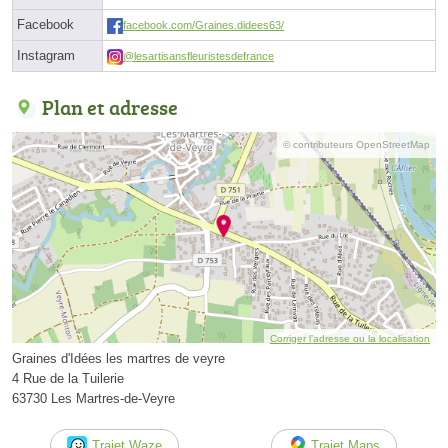
Facebook
facebook.com/Graines.didees63/
Instagram
@lesartisansfleuristesdefrance
Plan et adresse
© contributeurs OpenStreetMap
Corriger l’adresse ou la localisation
Graines d'Idées les martres de veyre
4 Rue de la Tuilerie
63730 Les Martres-de-Veyre
Trajet Waze
Trajet Maps