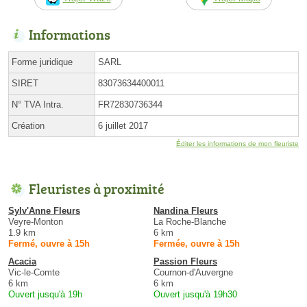
Informations
Forme juridique
SARL
SIRET
83073634400011
N° TVA Intra.
FR72830736344
Création
6 juillet 2017
Éditer les informations de mon fleuriste
Fleuristes à proximité
Sylv'Anne Fleurs
Nandina Fleurs
Veyre-Monton
La Roche-Blanche
1.9 km
6 km
Fermé, ouvre à 15h
Fermée, ouvre à 15h
Acacia
Passion Fleurs
Vic-le-Comte
Cournon-d'Auvergne
6 km
6 km
Ouvert jusqu'à 19h
Ouvert jusqu'à 19h30