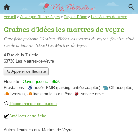
Accueil
>
Auvergne-Rhône-Alpes
>
Puy-de-Dôme
>
Les Martres-de-Veyre
Graines d'Idées les martres de veyre
Cette fiche présente "Graines d'Idées les martres de veyre", fleuriste situé
rue de la tuilerie
, 63730 Les Martres-de-Veyre.
4 Rue de la Tuilerie
63730 Les Martres-de-Veyre
📞 Appeler ce fleuriste
Fleuriste
-
Ouvert jusqu'à 19h30
Prestations :
accès
PMR
(parking, entrée adaptée)
,
CB acceptée
,
livraison
,
livraison le jour même
,
service drive
Recommander ce fleuriste
Améliorer cette fiche
Autres fleuristes aux Martres-de-Veyre