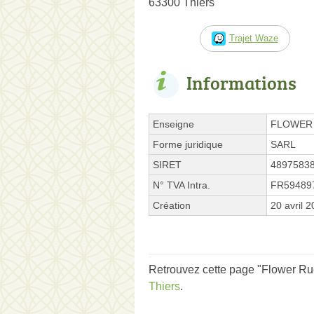
63300 Thiers
Trajet Waze
Informations
Enseigne
FLOWER
Forme juridique
SARL
SIRET
4897583
N° TVA Intra.
FR59489
Création
20 avril 
Retrouvez cette page "Flower Rue 
Thiers
.