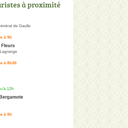
uristes à proximité
énéral de Gaulle
e à 9h
 Fleurs
 Lagrange
e à 8h30
qu'à 12h
 Bergamote
e à 9h