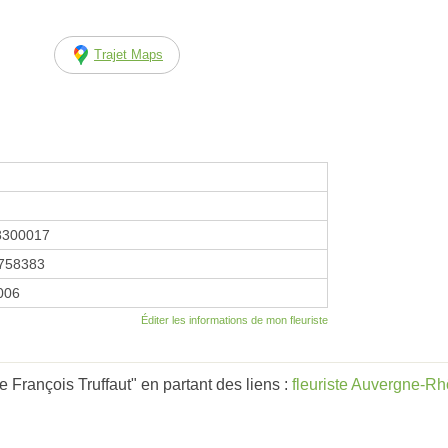
Trajet Maps
8300017
758383
2006
Éditer les informations de mon fleuriste
François Truffaut" en partant des liens :
fleuriste Auvergne-R