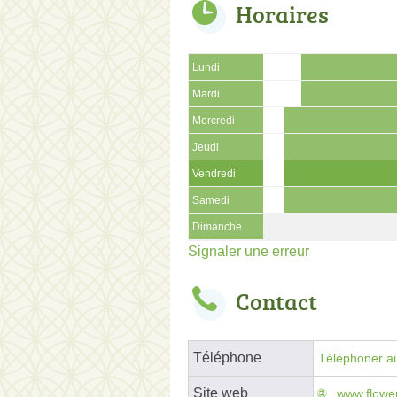
Horaires
Lundi
Mardi
Mercredi
Jeudi
Vendredi
Samedi
Dimanche
Signaler une erreur
Contact
Téléphone
Téléphoner au
Site web
www.flower