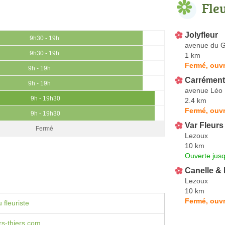
Fle
Jolyfleur
9h30 - 19h
avenue du G
9h30 - 19h
1 km
Fermé, ouvr
9h - 19h
Carrément
9h - 19h
avenue Léo
9h - 19h30
2.4 km
Fermé, ouvr
9h - 19h30
Var Fleurs
Fermé
Lezoux
10 km
Ouverte jus
Canelle &
Lezoux
10 km
Fermé, ouvr
 fleuriste
s-thiers.com