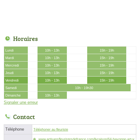
Horaires
Lundi
10h - 13h
15h - 19h
Mardi
10h - 13h
15h - 19h
Mercredi
10h - 13h
15h - 19h
Jeudi
10h - 13h
15h - 19h
Vendredi
10h - 13h
15h - 19h
Samedi
10h - 19h30
Dimanche
10h - 13h
Signaler une erreur
Contact
Téléphone
Téléphoner au fleuriste
www.artisansfleuristesdefrance.com/livraison/64-bayonne-art-v