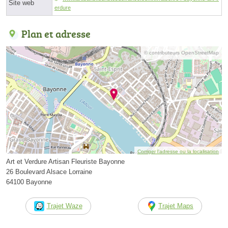
Site web
erdure
Plan et adresse
© contributeurs OpenStreetMap
Corriger l’adresse ou la localisation
Art et Verdure Artisan Fleuriste Bayonne
26 Boulevard Alsace Lorraine
64100 Bayonne
Trajet Waze
Trajet Maps