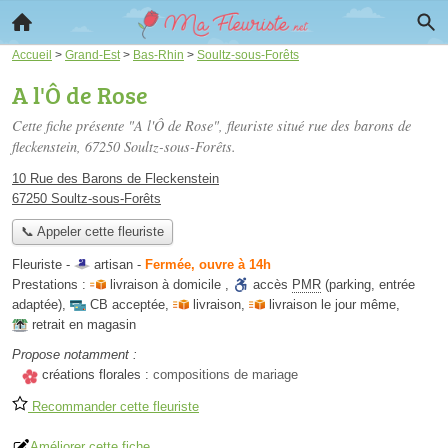
Accueil
>
Grand-Est
>
Bas-Rhin
>
Soultz-sous-Forêts
A l'Ô de Rose
Cette fiche présente "A l'Ô de Rose", fleuriste situé
rue des barons de
fleckenstein
, 67250 Soultz-sous-Forêts.
10 Rue des Barons de Fleckenstein
67250 Soultz-sous-Forêts
📞 Appeler cette fleuriste
Fleuriste -
artisan
-
Fermée, ouvre à 14h
Prestations :
livraison à domicile
,
accès
PMR
(parking, entrée
adaptée)
,
CB acceptée
,
livraison
,
livraison le jour même
,
retrait en magasin
Propose notamment :
créations florales :
compositions de mariage
Recommander cette fleuriste
Améliorer cette fiche