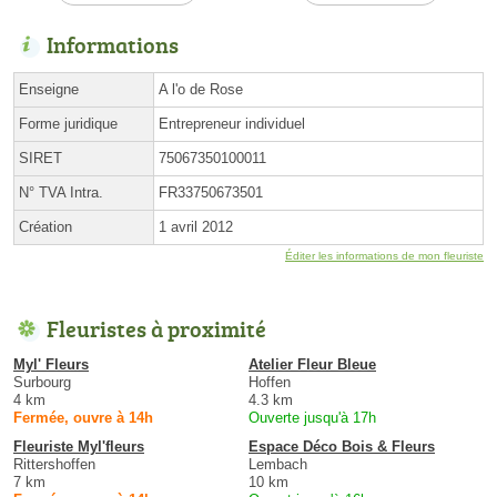
Informations
Enseigne
A l'o de Rose
Forme juridique
Entrepreneur individuel
SIRET
75067350100011
N° TVA Intra.
FR33750673501
Création
1 avril 2012
Éditer les informations de mon fleuriste
Fleuristes à proximité
Myl' Fleurs
Atelier Fleur Bleue
Surbourg
Hoffen
4 km
4.3 km
Fermée, ouvre à 14h
Ouverte jusqu'à 17h
Fleuriste Myl'fleurs
Espace Déco Bois & Fleurs
Rittershoffen
Lembach
7 km
10 km