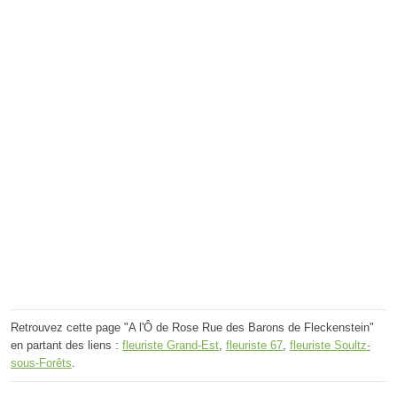
Retrouvez cette page "A l'Ô de Rose Rue des Barons de Fleckenstein"
en partant des liens :
fleuriste Grand-Est
,
fleuriste 67
,
fleuriste Soultz-
sous-Forêts
.