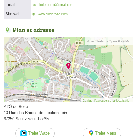
Email
aloderose.cⓐgmail.com
Site web
www.aloderose.com
Plan et adresse
© contributeurs OpenStreetMap
Corriger l’adresse ou la localisation
A l'Ô de Rose
10 Rue des Barons de Fleckenstein
67250 Soultz-sous-Forêts
Trajet Waze
Trajet Maps