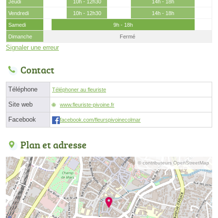
Jeudi
10h - 12h30
14h - 18h
Vendredi
10h - 12h30
14h - 18h
Samedi
9h - 18h
Dimanche
Fermé
Signaler une erreur
Contact
Téléphone
Téléphoner au fleuriste
Site web
www.fleuriste-pivoine.fr
Facebook
facebook.com/fleurspivoinecolmar
Plan et adresse
© contributeurs OpenStreetMap