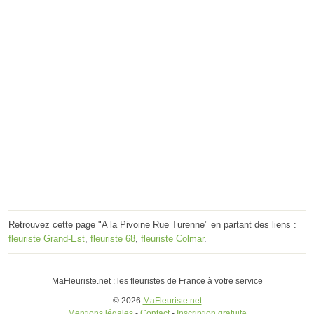
Retrouvez cette page "A la Pivoine Rue Turenne" en partant des liens :
fleuriste Grand-Est
,
fleuriste 68
,
fleuriste Colmar
.
MaFleuriste.net : les fleuristes de France à votre service
© 2026
MaFleuriste.net
Mentions légales
-
Contact
-
Inscription gratuite