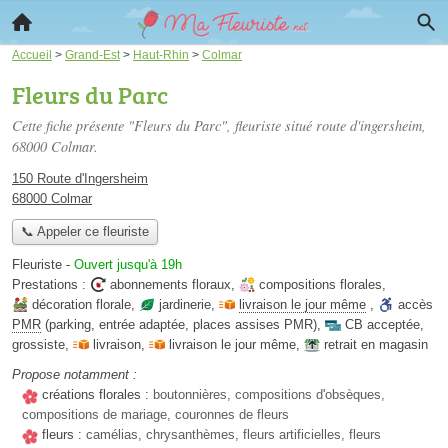
Accueil
>
Grand-Est
>
Haut-Rhin
>
Colmar
Fleurs du Parc
Cette fiche présente "Fleurs du Parc", fleuriste situé
route d'ingersheim
,
68000 Colmar.
150 Route d'Ingersheim
68000 Colmar
📞 Appeler ce fleuriste
Fleuriste
-
Ouvert jusqu'à 19h
Prestations :
abonnements floraux
,
compositions florales
,
décoration florale
,
jardinerie
,
livraison le jour même
,
accès
PMR
(parking, entrée adaptée, places assises PMR)
,
CB acceptée
,
grossiste
,
livraison
,
livraison le jour même
,
retrait en magasin
Propose notamment :
créations florales :
boutonnières, compositions d'obsèques,
compositions de mariage, couronnes de fleurs
fleurs :
camélias, chrysanthèmes, fleurs artificielles, fleurs