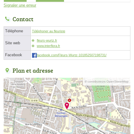
Signaler une erreur
Contact
Téléphone
Téléphoner au fleuriste
fleurs-wurtz.fr
Site web
www.interflora.fr
Facebook
facebook.com/Fleurs-Wurtz-101852507198731/
Plan et adresse
© contributeurs OpenStreetMap