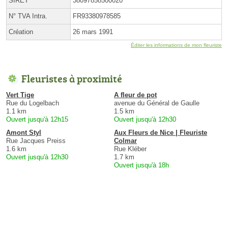
SIRET
38097858500020
N° TVA Intra.
FR93380978585
Création
26 mars 1991
Éditer les informations de mon fleuriste
Fleuristes à proximité
Vert Tige
A fleur de pot
Rue du Logelbach
avenue du Général de Gaulle
1.1 km
1.5 km
Ouvert jusqu'à 12h15
Ouvert jusqu'à 12h30
Amont Styl
Aux Fleurs de Nice | Fleuriste
Rue Jacques Preiss
Colmar
1.6 km
Rue Kléber
Ouvert jusqu'à 12h30
1.7 km
Ouvert jusqu'à 18h