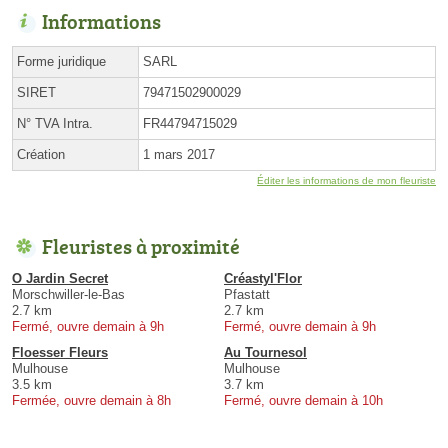
Informations
Forme juridique
SARL
SIRET
79471502900029
N° TVA Intra.
FR44794715029
Création
1 mars 2017
Éditer les informations de mon fleuriste
Fleuristes à proximité
O Jardin Secret
Créastyl'Flor
Morschwiller-le-Bas
Pfastatt
2.7 km
2.7 km
Fermé, ouvre demain à 9h
Fermé, ouvre demain à 9h
Floesser Fleurs
Au Tournesol
Mulhouse
Mulhouse
3.5 km
3.7 km
Fermée, ouvre demain à 8h
Fermé, ouvre demain à 10h