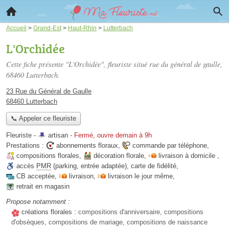
Accueil
>
Grand-Est
>
Haut-Rhin
>
Lutterbach
L'Orchidée
Cette fiche présente "L'Orchidée", fleuriste situé
rue du général de gaulle
,
68460 Lutterbach.
23 Rue du Général de Gaulle
68460 Lutterbach
📞 Appeler ce fleuriste
Fleuriste -
artisan
-
Fermé, ouvre demain à 9h
Prestations :
abonnements floraux
,
commande par téléphone
,
compositions florales
,
décoration florale
,
livraison à domicile
,
accès
PMR
(parking, entrée adaptée)
,
carte de fidélité
,
CB acceptée
,
livraison
,
livraison le jour même
,
retrait en magasin
Propose notamment :
créations florales :
compositions d'anniversaire, compositions
d'obsèques, compositions de mariage, compositions de naissance