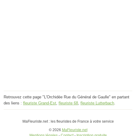
Retrouvez cette page "L'Orchidée Rue du Général de Gaulle" en partant
des liens :
fleuriste Grand-Est
,
fleuriste 68
,
fleuriste Lutterbach
.
MaFleuriste.net : les fleuristes de France à votre service
© 2026
MaFleuriste.net
Mentions légales
-
Contact
-
Inscription gratuite