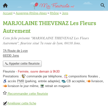
Accueil
>
Auvergne-Rhône-Alpes
>
Rhône
>
Jons
MARJOLAINE THIEVENAZ Les Fleurs
Autrement
Cette fiche présente "MARJOLAINE THIEVENAZ Les Fleurs
Autrement", fleuriste situé
7a route de lyon
, 69330 Jons.
7A Route de Lyon
69330 Jons
📞 Appeler cette fleuriste
Fleuriste
-
Fermée, ouvre demain à 9h30
Prestations :
commande par téléphone
,
compositions florales
,
accès
PMR
(parking, entrée adaptée)
,
CB acceptée
,
livraison
,
livraison le jour même
,
retrait en magasin
Recommander cette fleuriste
Améliorer cette fiche