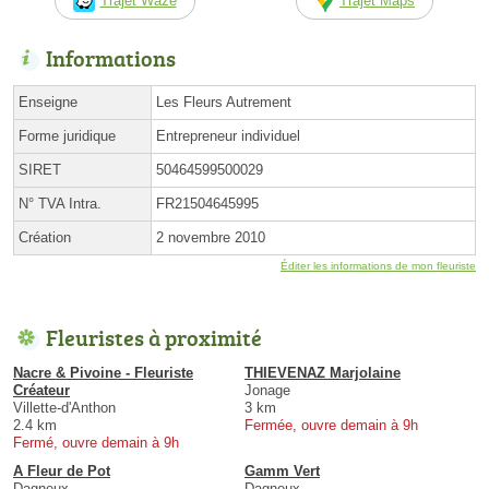
Trajet Waze
Trajet Maps
Informations
Enseigne
Les Fleurs Autrement
Forme juridique
Entrepreneur individuel
SIRET
50464599500029
N° TVA Intra.
FR21504645995
Création
2 novembre 2010
Éditer les informations de mon fleuriste
Fleuristes à proximité
Nacre & Pivoine - Fleuriste
THIEVENAZ Marjolaine
Créateur
Jonage
Villette-d'Anthon
3 km
2.4 km
Fermée, ouvre demain à 9h
Fermé, ouvre demain à 9h
A Fleur de Pot
Gamm Vert
Dagneux
Dagneux