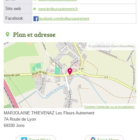
Site web
www.lesfleursautrement.fr
Facebook
facebook.com/lesfleursautrement
Plan et adresse
© contributeurs OpenStreetMap
Corriger l’adresse ou la localisation
MARJOLAINE THIEVENAZ Les Fleurs Autrement
7A Route de Lyon
69330 Jons